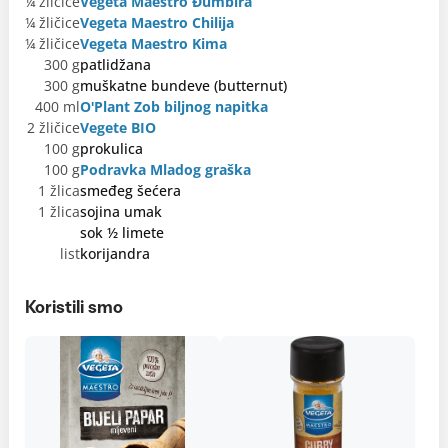
¼ žličice
Vegeta Maestro Đumbira
¼ žličice
Vegeta Maestro Chilija
¼ žličice
Vegeta Maestro Kima
300 g
patlidžana
300 g
muškatne bundeve (butternut)
400 ml
OʹPlant Zob biljnog napitka
2 žličice
Vegete BIO
100 g
prokulica
100 g
Podravka Mladog graška
1 žlica
smeđeg šećera
1 žlica
sojina umak
sok ½ limete
list
korijandra
Koristili smo