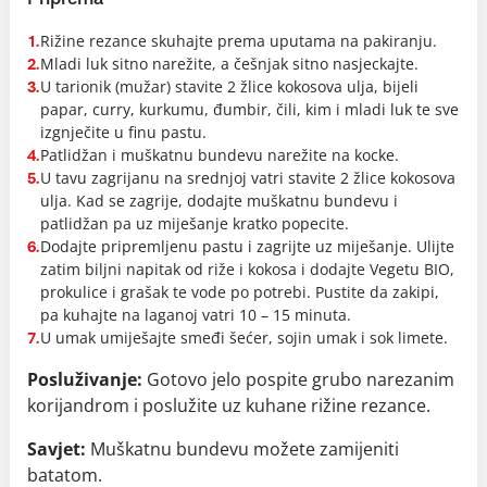
Rižine rezance skuhajte prema uputama na pakiranju.
1.
Mladi luk sitno narežite, a češnjak sitno nasjeckajte.
2.
U tarionik (mužar) stavite 2 žlice kokosova ulja, bijeli
3.
papar, curry, kurkumu, đumbir, čili, kim i mladi luk te sve
izgnječite u finu pastu.
Patlidžan i muškatnu bundevu narežite na kocke.
4.
U tavu zagrijanu na srednjoj vatri stavite 2 žlice kokosova
5.
ulja. Kad se zagrije, dodajte muškatnu bundevu i
patlidžan pa uz miješanje kratko popecite.
Dodajte pripremljenu pastu i zagrijte uz miješanje. Ulijte
6.
zatim biljni napitak od riže i kokosa i dodajte Vegetu BIO,
prokulice i grašak te vode po potrebi. Pustite da zakipi,
pa kuhajte na laganoj vatri 10 – 15 minuta.
U umak umiješajte smeđi šećer, sojin umak i sok limete.
7.
Posluživanje:
Gotovo jelo pospite grubo narezanim
korijandrom i poslužite uz kuhane rižine rezance.
Savjet:
Muškatnu bundevu možete zamijeniti
batatom.