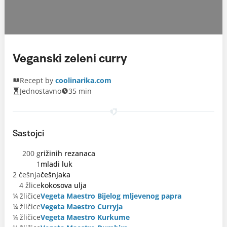
Veganski zeleni curry
Recept by
coolinarika.com
Jednostavno
35 min
Sastojci
200 g
rižinih rezanaca
1
mladi luk
2 češnja
češnjaka
4 žlice
kokosova ulja
¼ žličice
Vegeta Maestro Bijelog mljevenog papra
¼ žličice
Vegeta Maestro Curryja
¼ žličice
Vegeta Maestro Kurkume