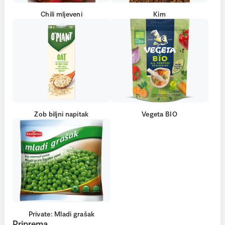
Chili mljeveni
Kim
Zob biljni napitak
Vegeta BIO
Private: Mladi grašak
Priprema