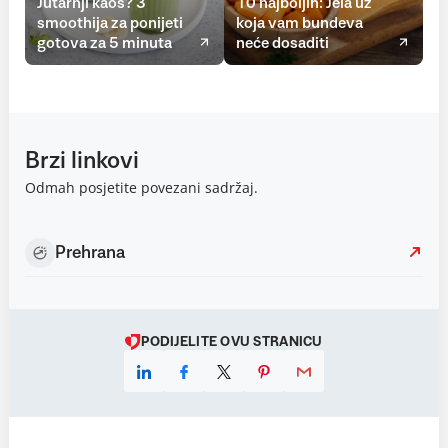
Jutarnji kaos? 3
10 najboljih: Jela uz
smoothija za ponijeti
koja vam bundeva
gotova za 5 minuta
neće dosaditi
Brzi linkovi
Odmah posjetite povezani sadržaj.
Prehrana
PODIJELITE OVU STRANICU