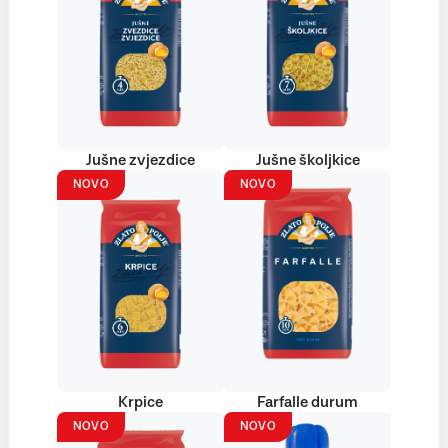
Jušne zvjezdice
Jušne školjkice
NOVO
NOVO
Krpice
Farfalle durum
NOVO
NOVO