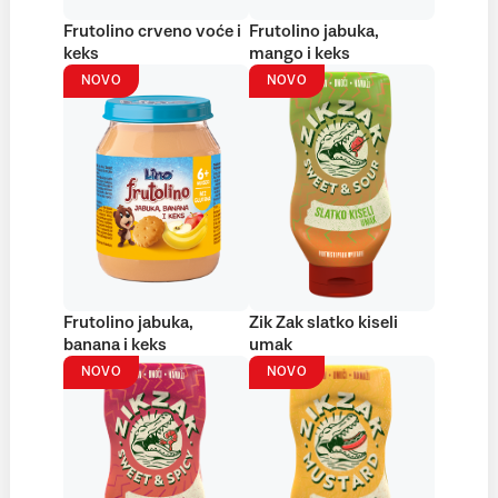
Frutolino crveno voće i
Frutolino jabuka,
keks
mango i keks
NOVO
NOVO
Frutolino jabuka,
Zik Zak slatko kiseli
banana i keks
umak
NOVO
NOVO