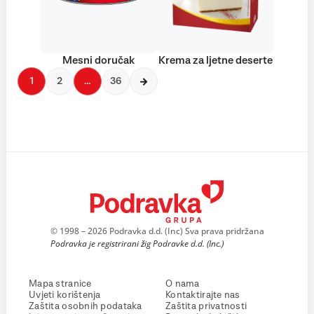
Mesni doručak
Krema za ljetne deserte
1
2
…
36
© 1998 – 2026 Podravka d.d. (Inc) Sva prava pridržana
Podravka je registrirani žig Podravke d.d. (Inc.)
Mapa stranice
O nama
Uvjeti korištenja
Kontaktirajte nas
Zaštita osobnih podataka
Zaštita privatnosti