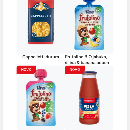
Cappelletti durum
Frutolino BIO jabuka,
šljiva & banana pouch
NOVO
NOVO