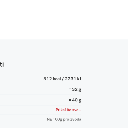
ti
512 kcal / 2231 kJ
= 32 g
= 40 g
Prikažite sve...
Na 100g proizvoda