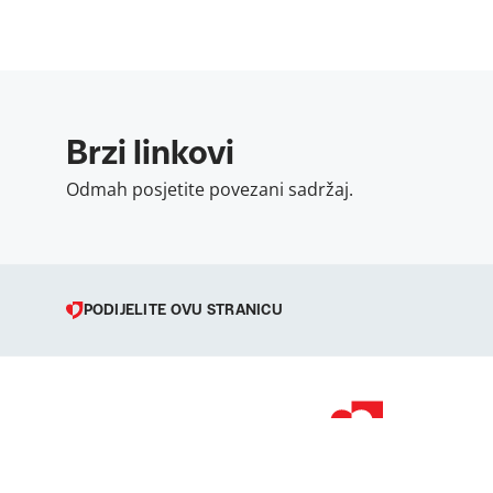
Brzi linkovi
Odmah posjetite povezani sadržaj.
PODIJELITE OVU STRANICU
© 1998 – 2026 
Podravka je regi