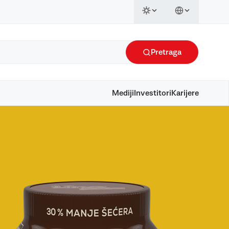
Pretraga
Mediji
Investitori
Karijere