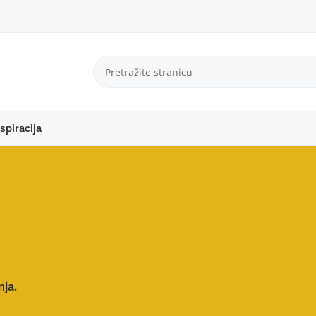
spiracija
nja.