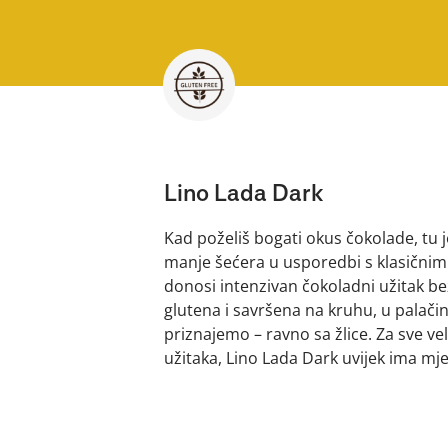
Lino Lada Dark
Kad poželiš bogati okus čokolade, tu j
manje šećera u usporedbi s klasičnim
donosi intenzivan čokoladni užitak b
glutena i savršena na kruhu, u palači
priznajemo – ravno sa žlice. Za sve veli
užitaka, Lino Lada Dark uvijek ima mje