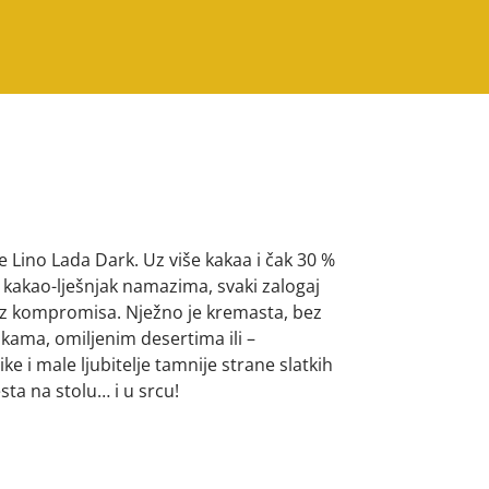
e Lino Lada Dark. Uz više kakaa i čak 30 %
 kakao-lješnjak namazima, svaki zalogaj
ez kompromisa. Nježno je kremasta, bez
nkama, omiljenim desertima ili –
ke i male ljubitelje tamnije strane slatkih
sta na stolu… i u srcu!