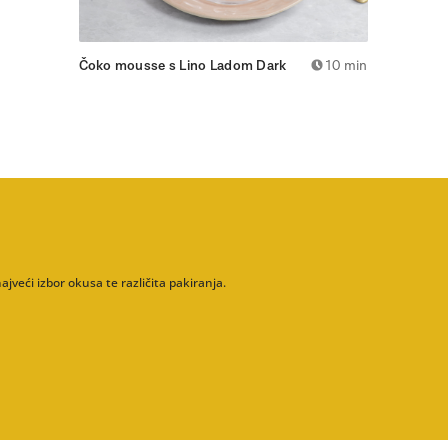
Čoko mousse s Lino Ladom Dark
10 min
jveći izbor okusa te različita pakiranja.