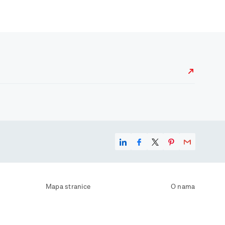
Mapa stranice
O nama
Uvjeti korištenja
Kontaktirajte nas
Zaštita osobnih podataka
Zaštita privatnosti
Izjava o pristupačnosti
Postavke kolačića
Pravila o korištenju kolačića