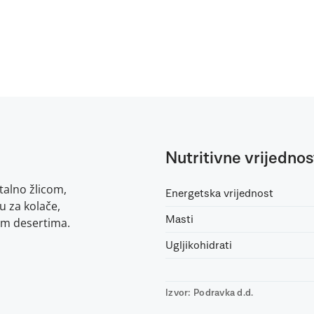
Nutritivne vrijednos
alno žlicom,
Energetska vrijednost
u za kolače,
Masti
gim desertima.
Ugljikohidrati
Izvor: Podravka d.d.