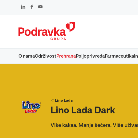
Skip
to
content
O nama
Održivost
Prehrana
Poljoprivreda
Farmaceutika
In
Lino Lada
Lino Lada Dark
Više kakaa. Manje šećera. Više uživa