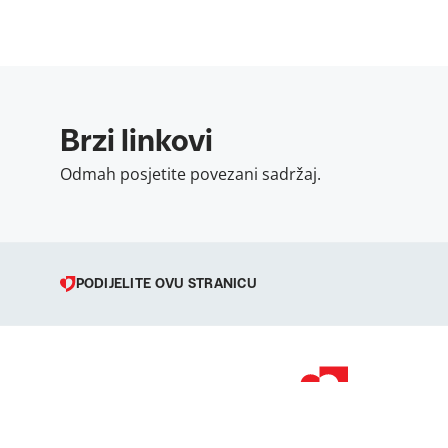
Brzi linkovi
Odmah posjetite povezani sadržaj.
PODIJELITE OVU STRANICU
© 1998 – 2026 
Podravka je regi