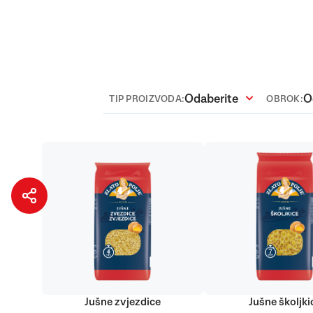
Odaberite
O
TIP PROIZVODA:
OBROK:
Jušne zvjezdice
Jušne školjki