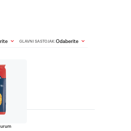
rite
Odaberite
GLAVNI SASTOJAK:
+39
proizvoda
POGLEDAJTE
 durum