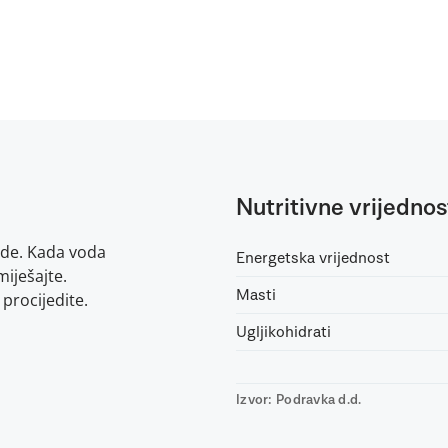
Nutritivne vrijednos
vode. Kada voda
Energetska vrijednost
miješajte.
Masti
rocijedite.
Ugljikohidrati
Izvor: Podravka d.d.