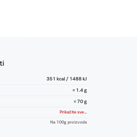
ti
351 kcal / 1488 kJ
= 1.4 g
= 70 g
Prikažite sve...
Na 100g proizvoda