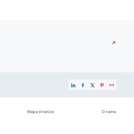
Mapa stranice
O nama
Uvjeti korištenja
Kontaktirajte nas
Zaštita osobnih podataka
Zaštita privatnosti
Izjava o pristupačnosti
Postavke kolačića
Pravila o korištenju kolačića