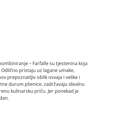
kombiniranje – Farfalle su tjestenina koja
 Odlično pristaju uz lagane umake,
hov prepoznatljiv oblik osvaja i velike i
etne durum pšenice, zadržavaju idealnu
arenu kulinarsku priču. Jer ponekad je
dan.