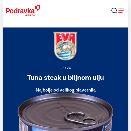
Skip
to
content
Eva
Tuna steak u biljnom ulju
Najbolje od velikog plavetnila