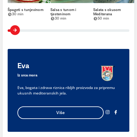
Špageti s tunjevinom
Salsa s tunom i
Salata s okusom
30 min
tjesteninom
Mediterana
30 min
50 min
Eva
Iz srca mora
Eva, bogata i zdrava riznica ribljih proizvoda za pripremu
ukusnih mediteranskih jela.
Više