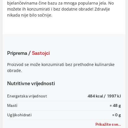
bjelančevinama čine bazu za mnoga popularna jela. No
možete ih konzumirati i bez dodatne obrade! Zdravlje
nikada nije bilo sočnije.
Priprema
/
Sastojci
Proizvod se može konzumirati bez prethodne kulinarske
obrade.
Nutritivne vrijednosti
Energetska vrijednost
484 kcal / 1997 kJ
Masti
= 48 g
Ugljikohidrati
= 0 g
Prikažite sve...