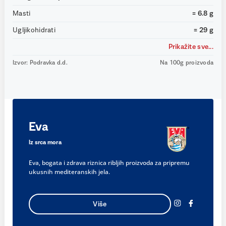
Masti
= 6.8 g
Ugljikohidrati
= 29 g
Prikažite sve...
Izvor: Podravka d.d.
Na 100g proizvoda
Eva
Iz srca mora
Eva, bogata i zdrava riznica ribljih proizvoda za pripremu
ukusnih mediteranskih jela.
Više