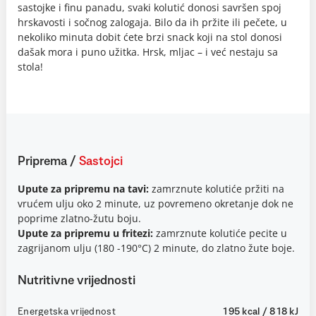
sastojke i finu panadu, svaki kolutić donosi savršen spoj
hrskavosti i sočnog zalogaja. Bilo da ih pržite ili pečete, u
nekoliko minuta dobit ćete brzi snack koji na stol donosi
dašak mora i puno užitka. Hrsk, mljac – i već nestaju sa
stola!
Priprema
/
Sastojci
Upute za pripremu na tavi:
zamrznute kolutiće pržiti na
vrućem ulju oko 2 minute, uz povremeno okretanje dok ne
poprime zlatno-žutu boju.
Upute za pripremu u fritezi:
zamrznute kolutiće pecite u
zagrijanom ulju (180 -190°C) 2 minute, do zlatno žute boje.
Nutritivne vrijednosti
Energetska vrijednost
195 kcal / 818 kJ