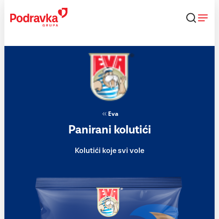
Skip
to
content
Eva
Panirani kolutići
Kolutići koje svi vole