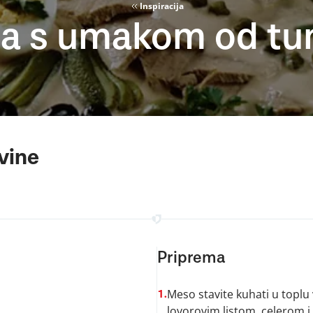
Inspiracija
na s umakom od tu
vine
Priprema
Meso stavite kuhati u toplu 
1.
lovorovim listom, celerom 