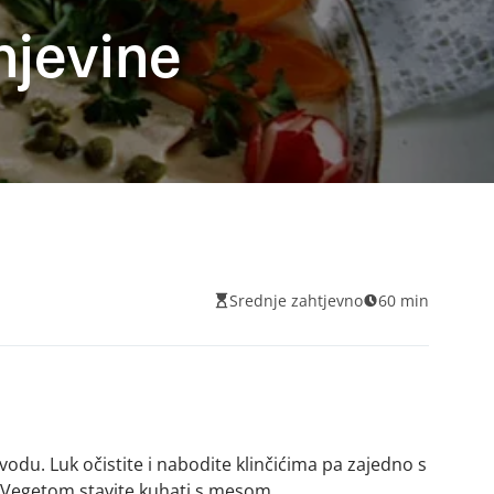
njevine
Srednje zahtjevno
60 min
vodu. Luk očistite i nabodite klinčićima pa zajedno s
i Vegetom stavite kuhati s mesom.