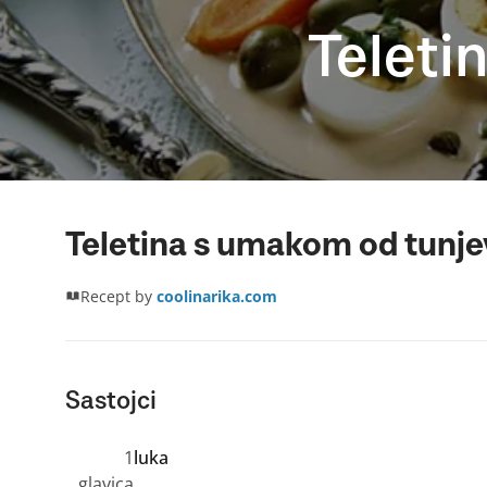
Teleti
Teletina s umakom od tunje
Recept by
coolinarika.com
Sastojci
1
luka
glavica