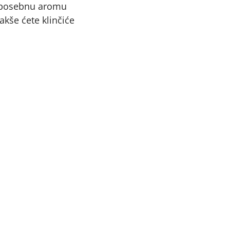
e posebnu aromu
akše ćete klinčiće