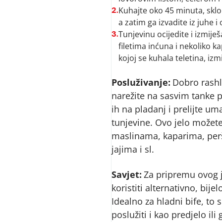
Kuhajte oko 45 minuta, sklon
2.
a zatim ga izvadite iz juhe i
Tunjevinu ocijedite i izmij
3.
filetima inćuna i nekoliko 
kojoj se kuhala teletina, izmi
Posluživanje:
Dobro rash
narežite na sasvim tanke p
ih na pladanj i prelijte u
tunjevine. Ovo jelo možete
maslinama, kaparima, pe
jajima i sl.
Savjet:
Za pripremu ovog 
koristiti alternativno, bij
Idealno za hladni bife, to 
poslužiti i kao predjelo ili 