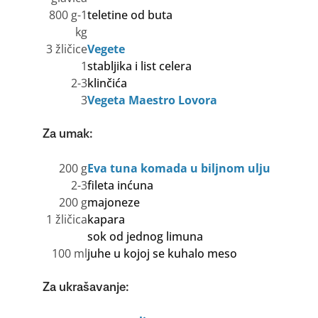
800 g-1
teletine od buta
kg
3 žličice
Vegete
1
stabljika i list celera
2-3
klinčića
3
Vegeta Maestro Lovora
Za umak:
200 g
Eva tuna komada u biljnom ulju
2-3
fileta inćuna
200 g
majoneze
1 žličica
kapara
sok od jednog limuna
100 ml
juhe u kojoj se kuhalo meso
Za ukrašavanje: