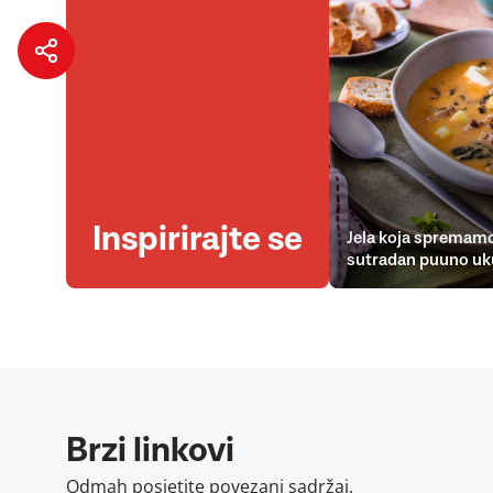
Inspirirajte se
Jela koja spremamo
sutradan puuno uk
Brzi linkovi
Odmah posjetite povezani sadržaj.