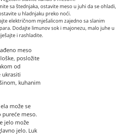
ite sa štednjaka, ostavite meso u juhi da se ohladi,
 ostavite u hladnjaku preko noći.
ešajte električnom mješalicom zajedno sa slanim
kapara. Dodajte limunov sok i majonezu, malo juhe u
ješajte i rashladite.
lađeno meso
loške, posložite
makom od
 ukrasiti
ršinom, kuhanim
jela može se
elo pureće meso.
se jelo može
glavno jelo.
Luk