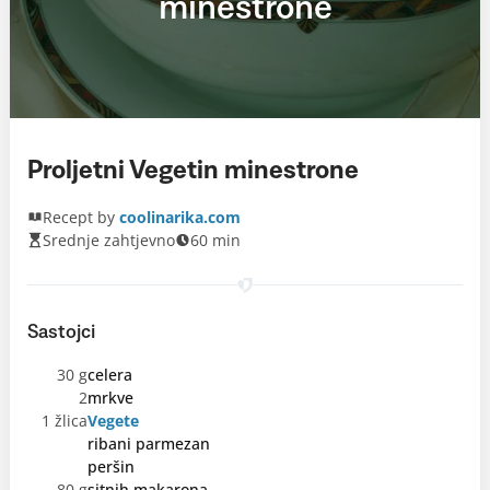
minestrone
Proljetni Vegetin minestrone
Recept by
coolinarika.com
Srednje zahtjevno
60 min
Sastojci
30 g
celera
2
mrkve
1 žlica
Vegete
ribani parmezan
peršin
80 g
sitnih makarona