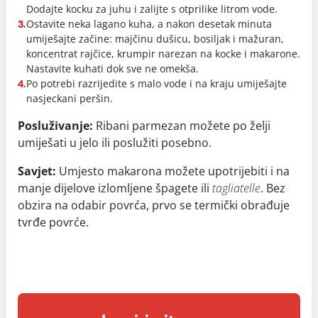
Dodajte kocku za juhu i zalijte s otprilike litrom vode.
Ostavite neka lagano kuha, a nakon desetak minuta
3.
umiješajte začine: majčinu dušicu, bosiljak i mažuran,
koncentrat rajčice, krumpir narezan na kocke i makarone.
Nastavite kuhati dok sve ne omekša.
Po potrebi razrijedite s malo vode i na kraju umiješajte
4.
nasjeckani peršin.
Posluživanje:
Ribani parmezan možete po želji
umiješati u jelo ili poslužiti posebno.
Savjet:
Umjesto makarona možete upotrijebiti i na
manje dijelove izlomljene špagete ili
tagliatelle
.
Bez
obzira na odabir povrća, prvo se termički obrađuje
tvrđe povrće.