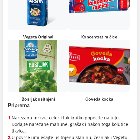
Vegeta Original
Koncentrat rajčice
Bosiljak usitnjeni
Goveđa kocka
Priprema
Narezanu mrkvu, celer i luk kratko popecite na ulju.
1.
Dodajte narezane mahune, grašak i nakon toga kolutiće
tikvica.
U povrće umiješajte usitnjenu slaninu, češnjak i Vegetu.
2.