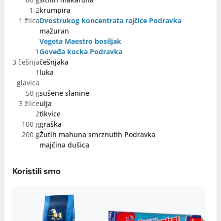
1-2
krumpira
1 žlica
Dvostrukog koncentrata rajčice Podravka
mažuran
Vegeta Maestro bosiljak
1
Goveđa kocka Podravka
3 češnja
češnjaka
1
luka
glavica
50 g
sušene slanine
3 žlice
ulja
2
tikvice
100 g
graška
200 g
Žutih mahuna smrznutih Podravka
majčina dušica
Koristili smo