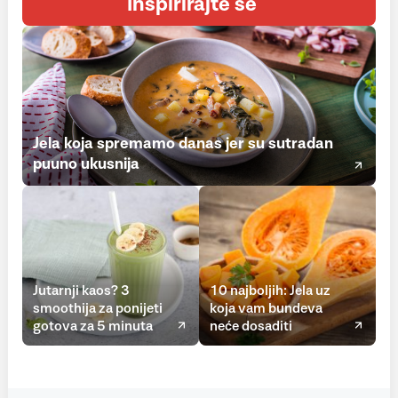
Inspirirajte se
Jela koja spremamo danas jer su sutradan
puuno ukusnija
Jutarnji kaos? 3
10 najboljih: Jela uz
smoothija za ponijeti
koja vam bundeva
gotova za 5 minuta
neće dosaditi