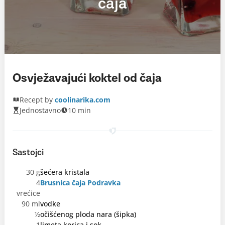
čaja
Osvježavajući koktel od čaja
Recept by
coolinarika.com
Jednostavno
10 min
Sastojci
30 g
šećera kristala
4
Brusnica čaja Podravka
vrećice
90 ml
vodke
½
očišćenog ploda nara (šipka)
1
limeta korica i sok