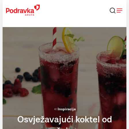
Skip
to
content
Inspiracija
Osvježavajući koktel od