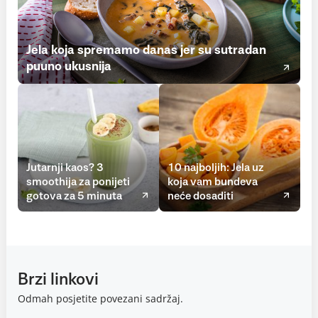
Jela koja spremamo danas jer su sutradan
puuno ukusnija
Jutarnji kaos? 3
10 najboljih: Jela uz
smoothija za ponijeti
koja vam bundeva
gotova za 5 minuta
neće dosaditi
Brzi linkovi
Odmah posjetite povezani sadržaj.