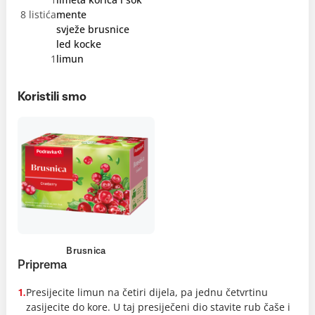
8 listića
mente
svježe brusnice
led kocke
1
limun
Koristili smo
Brusnica
Priprema
Presijecite limun na četiri dijela, pa jednu četvrtinu
1.
zasijecite do kore. U taj presiječeni dio stavite rub čaše i