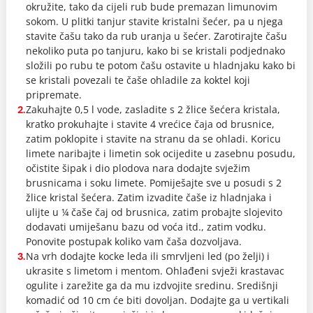
okružite, tako da cijeli rub bude premazan limunovim
sokom. U plitki tanjur stavite kristalni šećer, pa u njega
stavite čašu tako da rub uranja u šećer. Zarotirajte čašu
nekoliko puta po tanjuru, kako bi se kristali podjednako
složili po rubu te potom čašu ostavite u hladnjaku kako bi
se kristali povezali te čaše ohladile za koktel koji
pripremate.
Zakuhajte 0,5 l vode, zasladite s 2 žlice šećera kristala,
2.
kratko prokuhajte i stavite 4 vrećice čaja od brusnice,
zatim poklopite i stavite na stranu da se ohladi. Koricu
limete naribajte i limetin sok ocijedite u zasebnu posudu,
očistite šipak i dio plodova nara dodajte svježim
brusnicama i soku limete. Pomiješajte sve u posudi s 2
žlice kristal šećera. Zatim izvadite čaše iz hladnjaka i
ulijte u ¼ čaše čaj od brusnica, zatim probajte slojevito
dodavati umiješanu bazu od voća itd., zatim vodku.
Ponovite postupak koliko vam čaša dozvoljava.
Na vrh dodajte kocke leda ili smrvljeni led (po želji) i
3.
ukrasite s limetom i mentom. Ohlađeni svježi krastavac
ogulite i zarežite ga da mu izdvojite sredinu. Središnji
komadić od 10 cm će biti dovoljan. Dodajte ga u vertikali