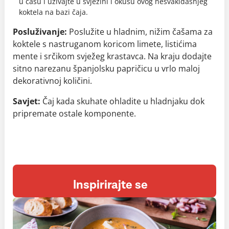
u čašu i uživajte u svježini i okusu ovog nesvakidašnjeg
koktela na bazi čaja.
Posluživanje:
Poslužite u hladnim, nižim čašama za
koktele s nastruganom koricom limete, listićima
mente i srčikom svježeg krastavca. Na kraju dodajte
sitno narezanu španjolsku papričicu u vrlo maloj
dekorativnoj količini.
Savjet:
Čaj kada skuhate ohladite u hladnjaku dok
pripremate ostale komponente.
Inspirirajte se