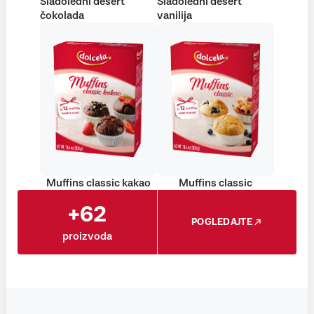
Sladoledni desert
Sladoledni desert
čokolada
vanilija
Muffins classic kakao
Muffins classic
+62
POGLEDAJTE
proizvoda