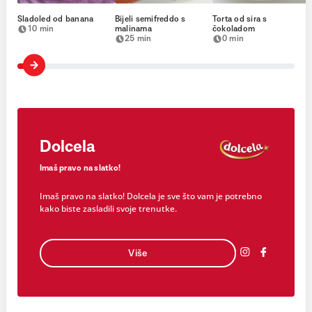
Sladoled od banana
Bijeli semifreddo s
Torta od sira s
10 min
malinama
čokoladom
25 min
0 min
Dolcela
Imaš pravo na slatko!
Imaš pravo na slatko! Dolcela je sve što vam je potrebno
kako biste zasladili svoje trenutke.
Više