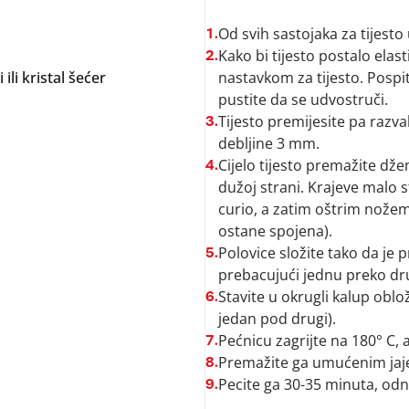
Od svih sastojaka za tijesto 
1.
Kako bi tijesto postalo elas
2.
li kristal šećer
nastavkom za tijesto. Pospit
pustite da se udvostruči.
Tijesto premijesite pa razva
3.
debljine 3 mm.
Cijelo tijesto premažite dž
4.
dužoj strani. Krajeve malo st
curio, a zatim oštrim nože
ostane spojena).
Polovice složite tako da je 
5.
prebacujući jednu preko dr
Stavite u okrugli kalup oblo
6.
jedan pod drugi).
Pećnicu zagrijte na 180° C, 
7.
Premažite ga umućenim jaje
8.
Pecite ga 30-35 minuta, odn
9.