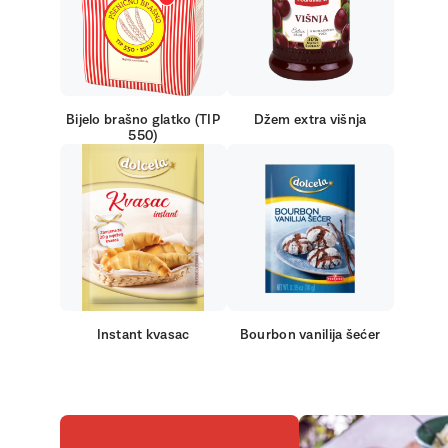
Bijelo brašno glatko (TIP
Džem extra višnja
550)
Instant kvasac
Bourbon vanilija šećer