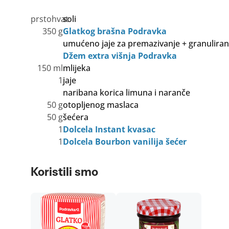
prstohvat
soli
350 g
Glatkog brašna Podravka
umućeno jaje za premazivanje + granulirani i
Džem extra višnja Podravka
150 ml
mlijeka
1
jaje
naribana korica limuna i naranče
50 g
otopljenog maslaca
50 g
šećera
1
Dolcela Instant kvasac
1
Dolcela Bourbon vanilija šećer
Koristili smo