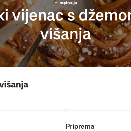
Inspiracija
ki vijenac s džem
višanja
višanja
Priprema