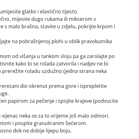
umijesite glatko i elastično tijesto.
tično, mijesite dugo rukama ili mikserom s
e s malo brašna, stavite u zdjelu, pokrijte krpom i
ljajte na pobrašnjenoj plohi u oblik pravokutnika
emom od višanja u tankom sloju pa ga zarolajte po
isnite kako bi se rolada zatvorila i nadjev ne bi
m prerežite roladu uzdužno (jedna strana neka
prerezani dio okrenut prema gore i isprepletite
uge.
žen papirom za pečenje i spojite krajeve (podvucite
a vijenac neka se za to vrijeme još malo odmori.
tom i pospite granuliranim šećerom.
osno dok ne dobije lijepu boju.