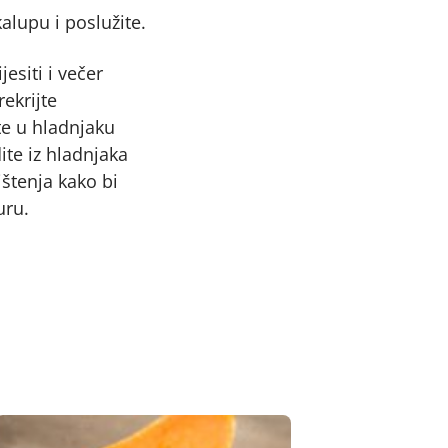
alupu i poslužite.
esiti i večer
rekrijte
te u hladnjaku
ite iz hladnjaka
štenja kako bi
uru.