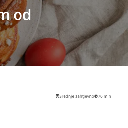
om od
Srednje zahtjevno
70 min