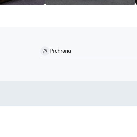
Prehrana
Podravka d.d. (Inc) Sva prava pridržana
strirani žig Podravke d.d. (Inc.)