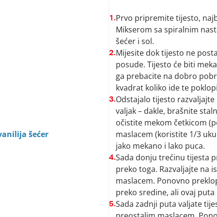
Prvo pripremite tijesto, najb
1.
Mikserom sa spiralnim nast
šećer i sol.
Mijesite dok tijesto ne post
2.
posude. Tijesto će biti mekan
ga prebacite na dobro pobra
kvadrat koliko ide te poklop
Odstajalo tijesto razvaljajte
3.
valjak – dakle, brašnite stal
očistite mekom četkicom (p
anilija šećer
maslacem (koristite 1/3 ukupn
jako mekano i lako puca.
Sada donju trećinu tijesta 
4.
preko toga. Razvaljajte na 
maslacem. Ponovno preklopi
preko sredine, ali ovaj puta 
Sada zadnji puta valjate tije
5.
preostalim maslacem. Ponov