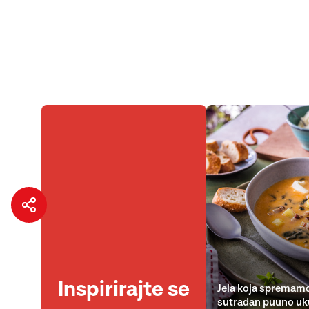
Inspirirajte se
Jela koja spremamo
sutradan puuno uk