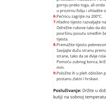
gornju preko toga, ali onda 
u prozirnu foliju i ohladite o
Pećnicu zagrijte na 200°C.
6.
Hladno tijesto razvaljajte 
7.
Odrežite rubove tako da dob
površinu posutu smeđim šeć
tijesta.
Premažite tijesto pekmezo
8.
Savijajte dužu stranu prema 
strane, tako da se dvije rol
Pomoću zubnog konca, križaj
mm.
Položite ih u pleh obložen p
9.
postanu zlatni i hrskavi.
Posluživanje:
Držite u do
kutiji na sobnoj temperatu