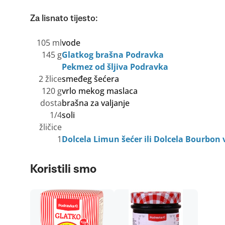
Za lisnato tijesto:
105 ml
vode
145 g
Glatkog brašna Podravka
Pekmez od šljiva Podravka
2 žlice
smeđeg šećera
120 g
vrlo mekog maslaca
dosta
brašna za valjanje
1/4
soli
žličice
1
Dolcela Limun šećer ili Dolcela Bourbon v
Koristili smo