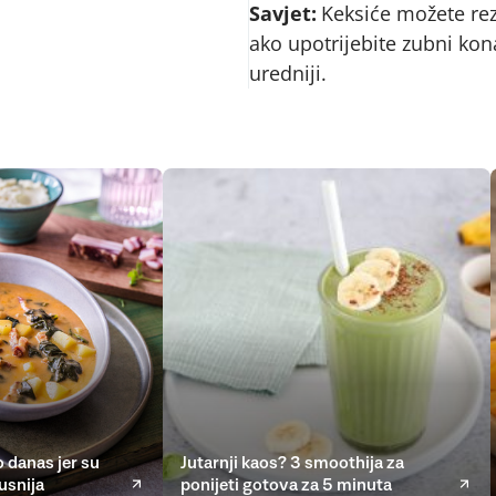
Savjet:
Keksiće možete reza
ako upotrijebite zubni kona
uredniji.
 danas jer su
Jutarnji kaos? 3 smoothija za
usnija
ponijeti gotova za 5 minuta