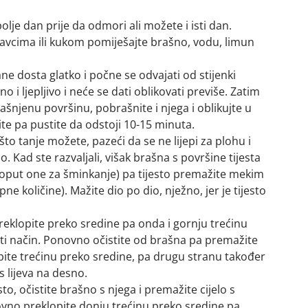
olje dan prije da odmori ali možete i isti dan.
avcima ili kukom pomiješajte brašno, vodu, limun
ane dosta glatko i počne se odvajati od stijenki
o i ljepljivo i neće se dati oblikovati previše. Zatim
šnjenu površinu, pobrašnite i njega i oblikujte u
ite pa pustite da odstoji 10-15 minuta.
 što tanje možete, pazeći da se ne lijepi za plohu i
no. Kad ste razvaljali, višak brašna s površine tijesta
oput one za šminkanje) pa tijesto premažite mekim
e količine). Mažite dio po dio, nježno, jer je tijesto
preklopite preko sredine pa onda i gornju trećinu
isti način. Ponovno očistite od brašna pa premažite
te trećinu preko sredine, pa drugu stranu također
s lijeva na desno.
sto, očistite brašno s njega i premažite cijelo s
no preklopite donju trećinu preko sredine pa