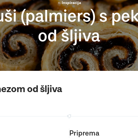
Inspiracija
uši (palmiers) s 
od šljiva
mezom od šljiva
Priprema