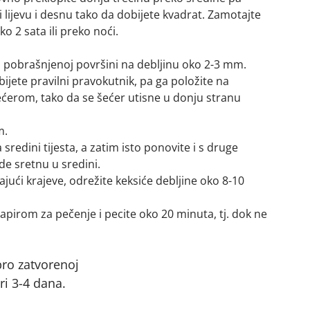
i lijevu i desnu tako da dobijete kvadrat. Zamotajte
ko 2 sata ili preko noći.
na pobrašnjenoj površini na debljinu oko 2-3 mm.
ijete pravilni pravokutnik, pa ga položite na
erom, tako da se šećer utisne u donju stranu
m.
sredini tijesta, a zatim isto ponovite i s druge
ade sretnu u sredini.
ući krajeve, odrežite keksiće debljine oko 8-10
apirom za pečenje i pecite oko 20 minuta, tj. dok ne
bro zatvorenoj
ri 3-4 dana.