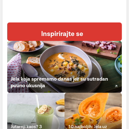
Inspirirajte se
Jela koja spremamo danas jer su sutradan
puuno ukusnija
Jutarnji kaos? 3
10 najboljih: Jela uz