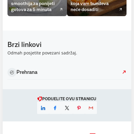
smoothija za ponijeti
koja vam bundeva
gotova za 5 minuta
neće dosaditi
Brzi linkovi
Odmah posjetite povezani sadržaj.
Prehrana
PODIJELITE OVU STRANICU