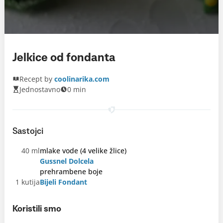
Jelkice od fondanta
Recept by
coolinarika.com
Jednostavno
0 min
Sastojci
40 ml
mlake vode (4 velike žlice)
Gussnel Dolcela
prehrambene boje
1 kutija
Bijeli Fondant
Koristili smo