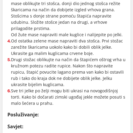
mase oblikujte tri stošca, donji dio jednog stošca režite
škaricama na način da dobijete izgled vrhova grana.
Stošcima s donje strane pomoću štapića napravite
udubinu. Složite stošce jedan na drugi, a vrhove
prilagodite prstima.
Od žute mase napraviti male kuglice i nalijepite po jelki.
Od ostatka zelene mase napraviti dva stošca. Prvi stožac
4.
zarežite škaricama uokolo kako bi dobili oblik jelke.
Ukrasite ga malim kuglicama crvene boje.
Drugi stožac oblikujte na način da štapićem oštrog vrha u
5.
kružnom potezu radite rupice. Nakon što napravite
rupicu, štapić povucite lagano prema van kako bi ostavili
rub i tako do kraja dok ne dobijete oblik jelke. Jelku
ukrasite bijelim kuglicama.
Sve tri jelke po želji mogu biti ukrasi na novogodišnjoj
6.
torti. Kako bi dočarati zimski ugođaj jekle možete posuti s
malo šećera u prahu.
Posluživanje:
Savjet: