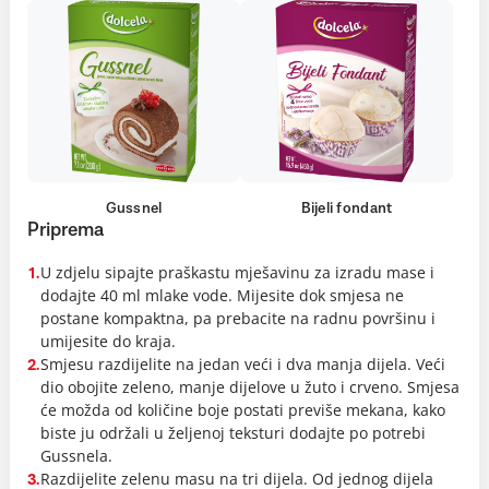
Gussnel
Bijeli fondant
Priprema
U zdjelu sipajte praškastu mješavinu za izradu mase i
1.
dodajte 40 ml mlake vode. Mijesite dok smjesa ne
postane kompaktna, pa prebacite na radnu površinu i
umijesite do kraja.
Smjesu razdijelite na jedan veći i dva manja dijela. Veći
2.
dio obojite zeleno, manje dijelove u žuto i crveno. Smjesa
će možda od količine boje postati previše mekana, kako
biste ju održali u željenoj teksturi dodajte po potrebi
Gussnela.
Razdijelite zelenu masu na tri dijela. Od jednog dijela
3.