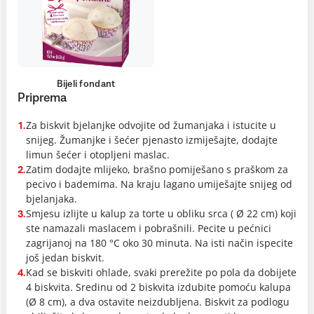
Bijeli fondant
Priprema
Za biskvit bjelanjke odvojite od žumanjaka i istucite u
1.
snijeg. Žumanjke i šećer pjenasto izmiješajte, dodajte
limun šećer i otopljeni maslac.
Zatim dodajte mlijeko, brašno pomiješano s praškom za
2.
pecivo i bademima. Na kraju lagano umiješajte snijeg od
bjelanjaka.
Smjesu izlijte u kalup za torte u obliku srca ( Ø 22 cm) koji
3.
ste namazali maslacem i pobrašnili. Pecite u pećnici
zagrijanoj na 180 °C oko 30 minuta. Na isti način ispecite
još jedan biskvit.
Kad se biskviti ohlade, svaki prerežite po pola da dobijete
4.
4 biskvita. Sredinu od 2 biskvita izdubite pomoću kalupa
(Ø 8 cm), a dva ostavite neizdubljena. Biskvit za podlogu