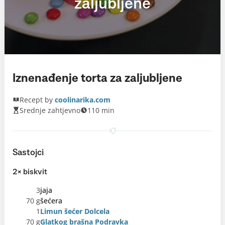
zaljubljene
Iznenađenje torta za zaljubljene
Recept by
coolinarika.com
Srednje zahtjevno
110 min
Sastojci
2× biskvit
3
jaja
70 g
šećera
1
Limun šećer Dolcela
70 g
Glatkog brašna Podravka