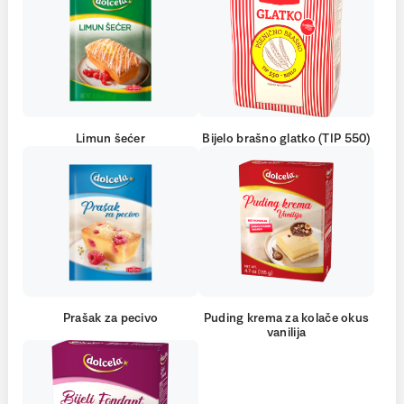
Limun šećer
Bijelo brašno glatko (TIP 550)
Prašak za pecivo
Puding krema za kolače okus
vanilija