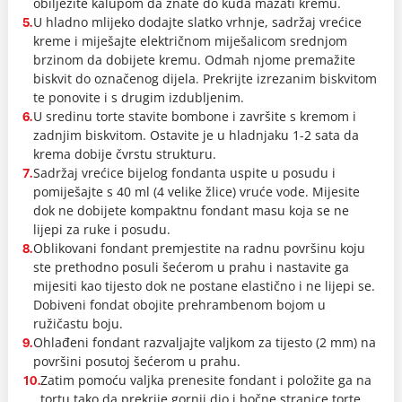
obilježite kalupom da znate do kuda mazati kremu.
U hladno mlijeko dodajte slatko vrhnje, sadržaj vrećice
5.
kreme i miješajte električnom miješalicom srednjom
brzinom da dobijete kremu. Odmah njome premažite
biskvit do označenog dijela. Prekrijte izrezanim biskvitom
te ponovite i s drugim izdubljenim.
U sredinu torte stavite bombone i završite s kremom i
6.
zadnjim biskvitom. Ostavite je u hladnjaku 1-2 sata da
krema dobije čvrstu strukturu.
Sadržaj vrećice bijelog fondanta uspite u posudu i
7.
pomiješajte s 40 ml (4 velike žlice) vruće vode. Mijesite
dok ne dobijete kompaktnu fondant masu koja se ne
lijepi za ruke i posudu.
Oblikovani fondant premjestite na radnu površinu koju
8.
ste prethodno posuli šećerom u prahu i nastavite ga
mijesiti kao tijesto dok ne postane elastično i ne lijepi se.
Dobiveni fondat obojite prehrambenom bojom u
ružičastu boju.
Ohlađeni fondant razvaljajte valjkom za tijesto (2 mm) na
9.
površini posutoj šećerom u prahu.
Zatim pomoću valjka prenesite fondant i položite ga na
10.
tortu tako da prekrije gornji dio i bočne stranice torte.