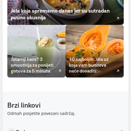
Jela koja spremamo danas jer su sutradan
puuno ukusnija
Jutarnji kaos? 3
10 najboljih: Jela uz
smoothija za ponijeti
koja vam bundeva
gotova za 5 minuta
neće dosaditi
Brzi linkovi
Odmah posjetite povezani sadržaj.