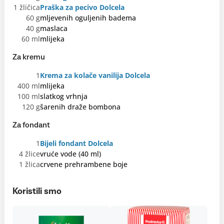
1 žličica
Praška za pecivo Dolcela
60 g
mljevenih oguljenih badema
40 g
maslaca
60 ml
mlijeka
Za kremu
1
Krema za kolače vanilija Dolcela
400 ml
mlijeka
100 ml
slatkog vrhnja
120 g
šarenih draže bombona
Za fondant
1
Bijeli fondant Dolcela
4 žlice
vruće vode (40 ml)
1 žlica
crvene prehrambene boje
Koristili smo