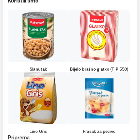
Koristili smo
Slanutak
Bijelo brašno glatko (TIP 550)
Lino Gris
Prašak za pecivo
Priprema