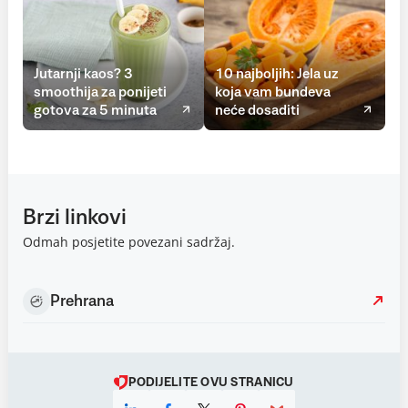
Jutarnji kaos? 3
10 najboljih: Jela uz
smoothija za ponijeti
koja vam bundeva
gotova za 5 minuta
neće dosaditi
Brzi linkovi
Odmah posjetite povezani sadržaj.
Prehrana
PODIJELITE OVU STRANICU