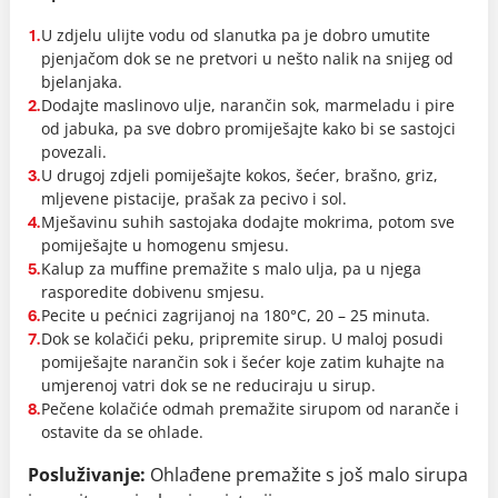
U zdjelu ulijte vodu od slanutka pa je dobro umutite
1.
pjenjačom dok se ne pretvori u nešto nalik na snijeg od
bjelanjaka.
Dodajte maslinovo ulje, narančin sok, marmeladu i pire
2.
od jabuka, pa sve dobro promiješajte kako bi se sastojci
povezali.
U drugoj zdjeli pomiješajte kokos, šećer, brašno, griz,
3.
mljevene pistacije, prašak za pecivo i sol.
Mješavinu suhih sastojaka dodajte mokrima, potom sve
4.
pomiješajte u homogenu smjesu.
Kalup za muffine premažite s malo ulja, pa u njega
5.
rasporedite dobivenu smjesu.
Pecite u pećnici zagrijanoj na 180°C, 20 – 25 minuta.
6.
Dok se kolačići peku, pripremite sirup. U maloj posudi
7.
pomiješajte narančin sok i šećer koje zatim kuhajte na
umjerenoj vatri dok se ne reduciraju u sirup.
Pečene kolačiće odmah premažite sirupom od naranče i
8.
ostavite da se ohlade.
Posluživanje:
Ohlađene premažite s još malo sirupa