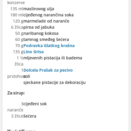
konzerve
135 ml
maslinovog ulja
180 ml
cijeđenog narančina soka
120 g
marmelade od naranče
6 žlica
pirea od jabuka
50 g
naribanog kokosa
60 g
tamnog smeđeg šećera
70 g
Podravka Glatkog brašna
135 g
Lino Grisa
1 ½
mljevenih pistacija ili badema
žlica
1
Dolcela Prašak za pecivo
prstohvat
soli
sjeckane pistacije za dekoraciju
Za sirup:
3
cijeđeni sok
naranče
3 žlice
šećera