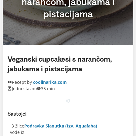
narančom, jabukama i
pistacijama
Veganski cupcakesi s narančom,
jabukama i pistacijama
Recept by
coolinarika.com
Jednostavno
35 min
Sastojci
3 žlice
Podravka Slanutka (tzv. Aquafaba)
vode iz