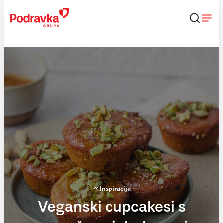
Skip
to
content
Inspiracija
Veganski cupcakesi s