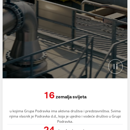
16
zemalja svijeta
u kojima Grupa Podravka ima aktivna društva i predstavništva. Svima
njima vlasnik je Podravka d.d., koja je ujedno i vodeće društvo u Grupi
Podravka.