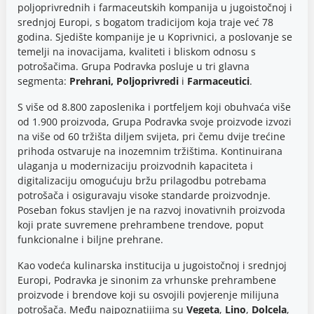
poljoprivrednih i farmaceutskih kompanija u jugoistočnoj i
srednjoj Europi, s bogatom tradicijom koja traje već 78
godina. Sjedište kompanije je u Koprivnici, a poslovanje se
temelji na inovacijama, kvaliteti i bliskom odnosu s
potrošačima. Grupa Podravka posluje u tri glavna
segmenta:
Prehrani, Poljoprivredi
i
Farmaceutici
.
S više od 8.800 zaposlenika i portfeljem koji obuhvaća više
od 1.900 proizvoda, Grupa Podravka svoje proizvode izvozi
na više od 60 tržišta diljem svijeta, pri čemu dvije trećine
prihoda ostvaruje na inozemnim tržištima. Kontinuirana
ulaganja u modernizaciju proizvodnih kapaciteta i
digitalizaciju omogućuju bržu prilagodbu potrebama
potrošača i osiguravaju visoke standarde proizvodnje.
Poseban fokus stavljen je na razvoj inovativnih proizvoda
koji prate suvremene prehrambene trendove, poput
funkcionalne i biljne prehrane.
Kao vodeća kulinarska institucija u jugoistočnoj i srednjoj
Europi, Podravka je sinonim za vrhunske prehrambene
proizvode i brendove koji su osvojili povjerenje milijuna
potrošača. Među najpoznatijima su
Vegeta
,
Lino
,
Dolcela
,