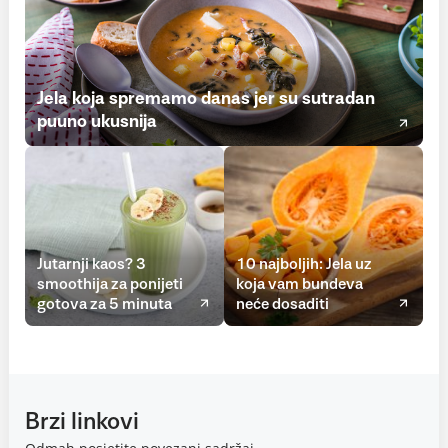
Jela koja spremamo danas jer su sutradan
puuno ukusnija
Jutarnji kaos? 3
10 najboljih: Jela uz
smoothija za ponijeti
koja vam bundeva
gotova za 5 minuta
neće dosaditi
Brzi linkovi