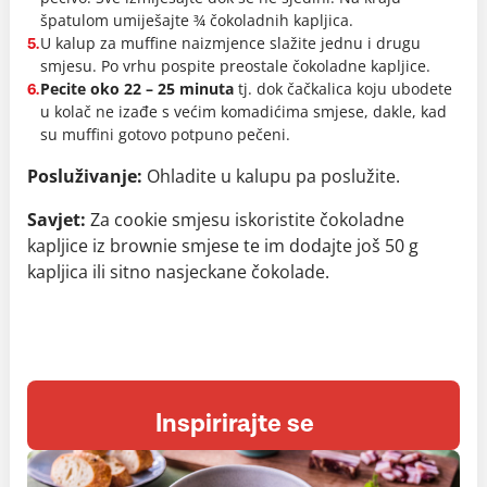
špatulom umiješajte ¾ čokoladnih kapljica.
U kalup za muffine naizmjence slažite jednu i drugu
5.
smjesu. Po vrhu pospite preostale čokoladne kapljice.
Pecite oko 22 – 25 minuta
tj. dok čačkalica koju ubodete
6.
u kolač ne izađe s većim komadićima smjese, dakle, kad
su muffini gotovo potpuno pečeni.
Posluživanje:
Ohladite u kalupu pa poslužite.
Savjet:
Za cookie smjesu iskoristite čokoladne
kapljice iz brownie smjese te im dodajte još 50 g
kapljica ili sitno nasjeckane čokolade.
Inspirirajte se