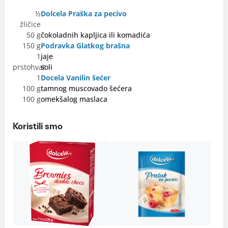
½
Dolcela Praška za pecivo
žličice
50 g
čokoladnih kapljica ili komadića
150 g
Podravka Glatkog brašna
1
jaje
prstohvat
soli
1
Docela Vanilin šećer
100 g
tamnog muscovado šećera
100 g
omekšalog maslaca
Koristili smo