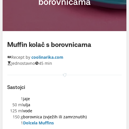
borovnicama
Muffin kolač s borovnicama
Recept by
coolinarika.com
Jednostavno
45 min
Sastojci
1
jaje
50 ml
ulja
125 ml
vode
150 g
borovnica (svježih ili zamrznutih)
1
Dolcela Muffins