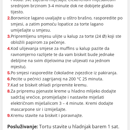
srednjom brzinom 3-4 minute dok ne dobijete glatko
tijesto.
Borovnice lagano uvaljajte u oštro brašno, rasporedite po
2.
smjesi, a zatim pomoću lopatice za torte lagano
umiješajte u smjesu.
Pripremljenu smjesu ulijte u kalup za torte (24 Ø) koji ste
3.
obložili papirom za pečenje.
Kod ulijevanja smjese za muffins u kalup pazite da
4.
ravnomjerno razlijete te da vam biskvit bude jednake
debljine na svim dijelovima (ne ulijevati na jednom
mjestu).
Po smjesi rasporedite čokoladne zvjezdice iz pakiranja.
5.
Pecite u pećnici zagrijanoj na 200 °C 25 minuta.
6.
Kad se biskvit ohladi pripremite kremu.
7.
Za pripremu pjenaste kreme u hladno mlijeko dodajte
8.
sadržaj vrećice, promiješajte i nastavite miješati
električnom miješalicom 3 – 4 minute. Kremi dodajte
mascarpone sir i izmiješajte.
Kremu stavite na biskvit i poravnajte.
9.
Posluživanje:
Tortu stavite u hladnjak barem 1 sat.