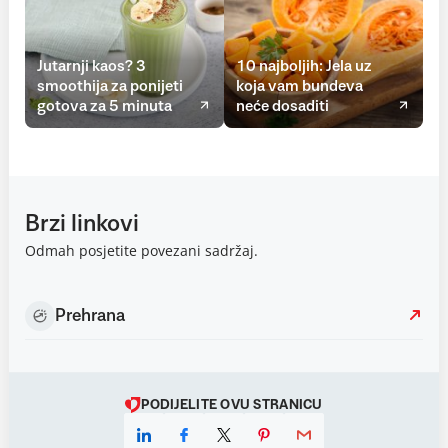
Jutarnji kaos? 3
10 najboljih: Jela uz
smoothija za ponijeti
koja vam bundeva
gotova za 5 minuta
neće dosaditi
Brzi linkovi
Odmah posjetite povezani sadržaj.
Prehrana
PODIJELITE OVU STRANICU