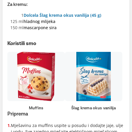
Za kremu:
1
Dolcela Šlag krema okus vanilija (45 g)
125 ml
hladnog mlijeka
150 ml
mascarpone sira
Koristili smo
Muffins
Šlag krema okus vanilija
Priprema
Mješavinu za muffins uspite u posudu i dodajte jaje, ulje
1.
i vodu. Sve zajedno miješajte električnom miješalicom