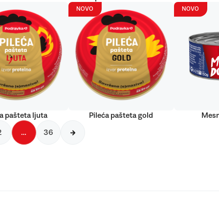
NOVO
NOVO
a pašteta ljuta
Pileća pašteta gold
Mesn
2
…
36