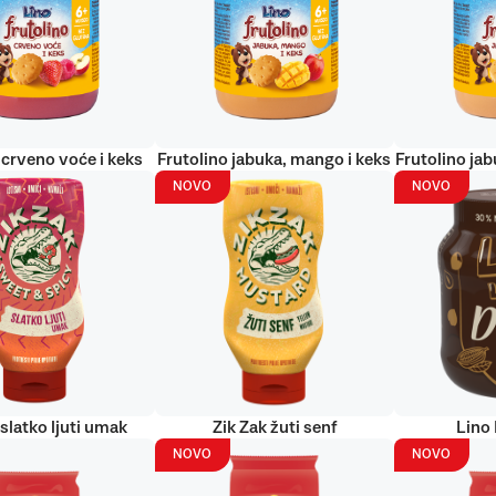
 crveno voće i keks
Frutolino jabuka, mango i keks
Frutolino jab
NOVO
NOVO
 slatko ljuti umak
Zik Zak žuti senf
Lino
NOVO
NOVO