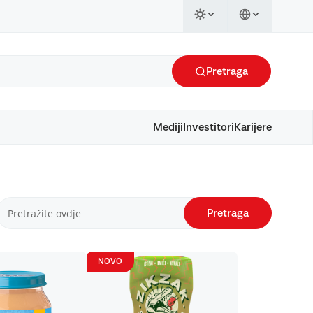
Pretraga
Mediji
Investitori
Karijere
Pretraga
NOVO