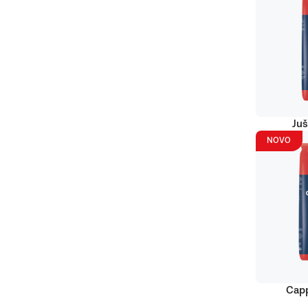
Juš
NOVO
Capp