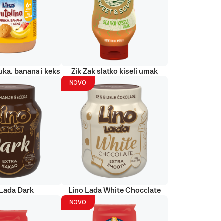
uka, banana i keks
Zik Zak slatko kiseli umak
NOVO
 Lada Dark
Lino Lada White Chocolate
NOVO