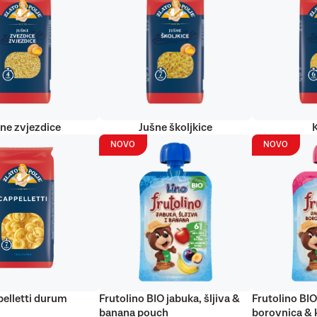
ne zvjezdice
Jušne školjkice
NOVO
NOVO
elletti durum
Frutolino BIO jabuka, šljiva &
Frutolino BIO
banana pouch
borovnica & 