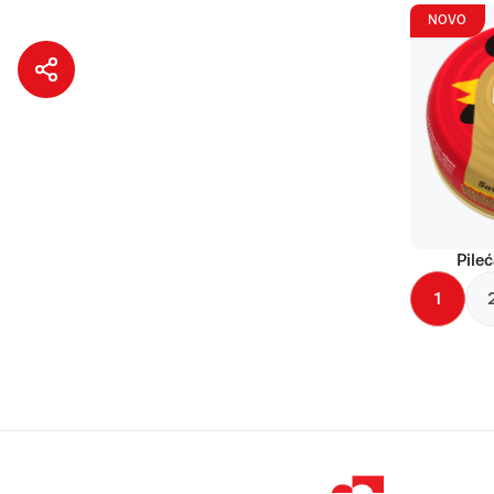
NOVO
Pileć
1