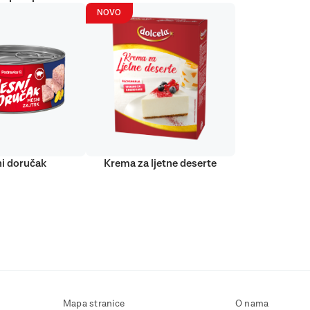
NOVO
i doručak
Krema za ljetne deserte
Mapa stranice
O nama