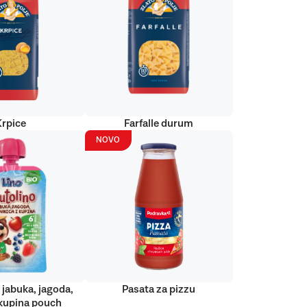
Krpice
Farfalle durum
NOVO
 jabuka, jagoda,
Pasata za pizzu
kupina pouch