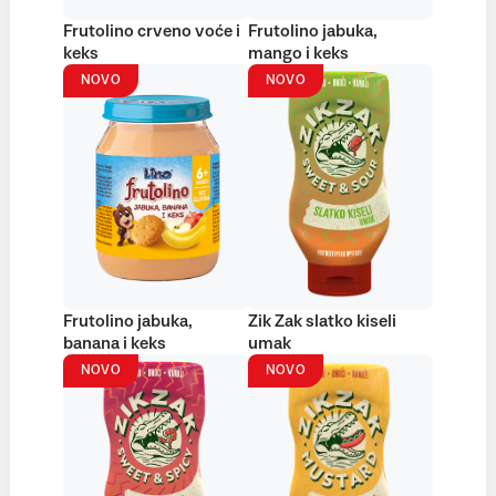
Frutolino crveno voće i
Frutolino jabuka,
keks
mango i keks
NOVO
NOVO
Frutolino jabuka,
Zik Zak slatko kiseli
banana i keks
umak
NOVO
NOVO