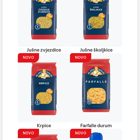
Jušne zvjezdice
Jušne školjkice
NOVO
NOVO
Krpice
Farfalle durum
NOVO
NOVO