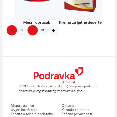
Mesni doručak
Krema za ljetne deserte
1
2
…
36
© 1998 – 2026 Podravka d.d. (Inc) Sva prava pridržana
Podravka je registrirani žig Podravke d.d. (Inc.)
Mapa stranice
O nama
Uvjeti korištenja
Kontaktirajte nas
Zaštita osobnih podataka
Zaštita privatnosti