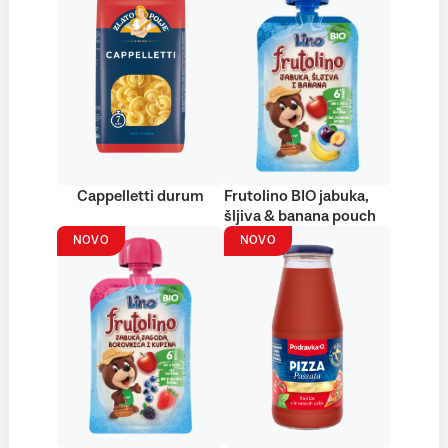
Cappelletti durum
Frutolino BIO jabuka,
šljiva & banana pouch
NOVO
NOVO