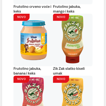
Frutolino crveno voće i
Frutolino jabuka,
keks
mango i keks
NOVO
NOVO
Frutolino jabuka,
Zik Zak slatko kiseli
banana i keks
umak
NOVO
NOVO