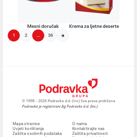
Mesni doručak
Krema za ljetne deserte
1
2
…
36
© 1998 – 2026 Podravka d.d. (Inc) Sva prava pridržana
Podravka je registrirani žig Podravke d.d. (Inc.)
Mapa stranice
O nama
Uvjeti korištenja
Kontaktirajte nas
Zaštita osobnih podataka
Zaštita privatnosti