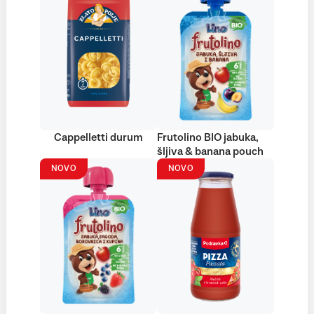
Cappelletti durum
Frutolino BIO jabuka,
šljiva & banana pouch
NOVO
NOVO