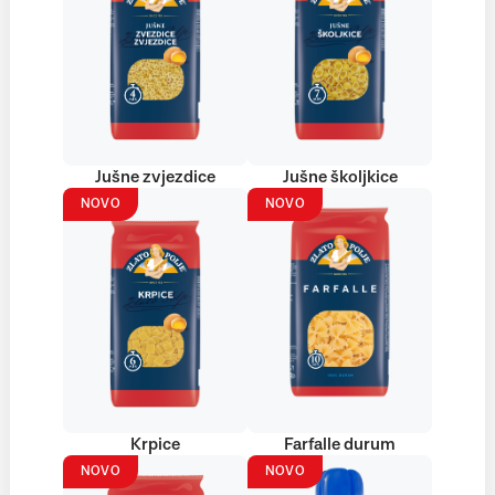
Jušne zvjezdice
Jušne školjkice
NOVO
NOVO
Krpice
Farfalle durum
NOVO
NOVO