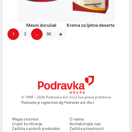
Mesni doručak
Krema za ljetne deserte
1
2
…
36
© 1998 – 2026 Podravka d.d. (Inc) Sva prava pridržana
Podravka je registrirani žig Podravke d.d. (Inc.)
Mapa stranice
O nama
Uvjeti korištenja
Kontaktirajte nas
Zaštita osobnih podataka
Zaštita privatnosti