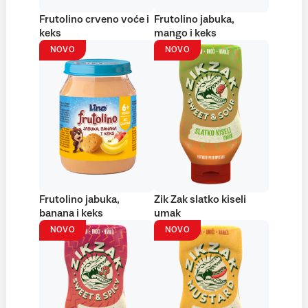
Frutolino crveno voće i
Frutolino jabuka,
keks
mango i keks
NOVO
NOVO
Frutolino jabuka,
Zik Zak slatko kiseli
banana i keks
umak
NOVO
NOVO