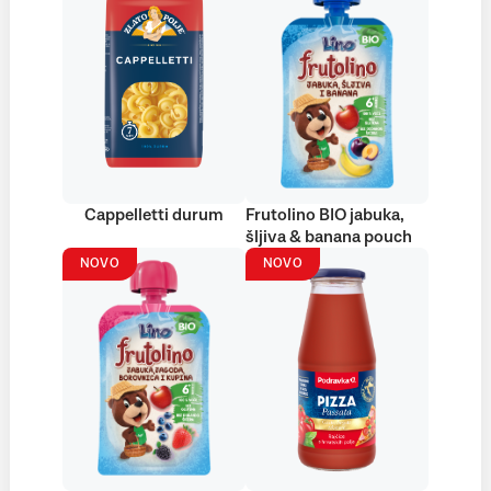
Cappelletti durum
Frutolino BIO jabuka,
šljiva & banana pouch
NOVO
NOVO