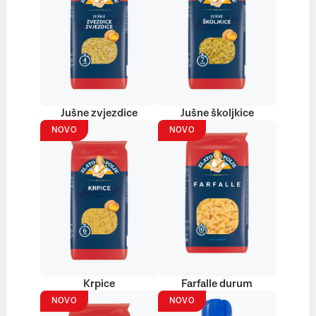
Jušne zvjezdice
Jušne školjkice
NOVO
NOVO
Krpice
Farfalle durum
NOVO
NOVO