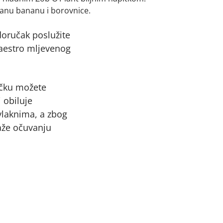
zanu bananu i borovnice.
doručak poslužite
Maestro mljevenog
čku možete
 obiluje
vlaknima, a zbog
aže očuvanju