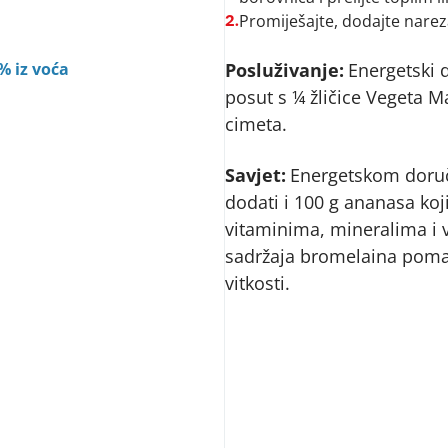
Promiješajte, dodajte nare
2.
 iz voća
Posluživanje:
Energetski 
posut s ¼ žličice Vegeta 
cimeta.
Savjet:
Energetskom doru
dodati i 100 g ananasa koji
vitaminima, mineralima i 
sadržaja bromelaina pom
vitkosti.