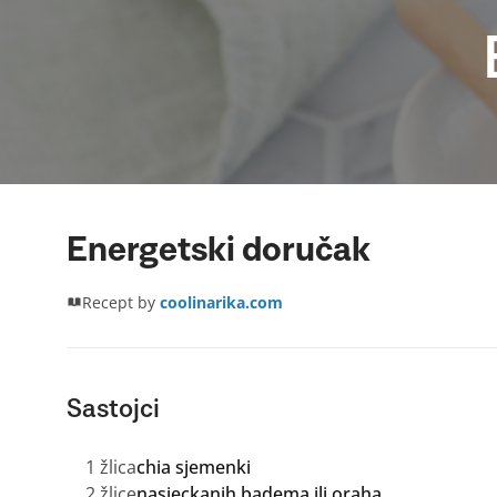
Energetski doručak
Recept by
coolinarika.com
Sastojci
1 žlica
chia sjemenki
2 žlice
nasjeckanih badema ili oraha