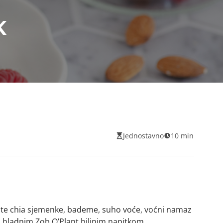
k
Jednostavno
10 min
te chia sjemenke, bademe, suho voće, voćni namaz
ili hladnim Zob O’Plant biljnim napitkom.