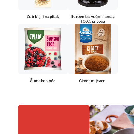
Zob biljni napitak
Borovnica voćni namaz
100% iz voća
Šumsko voće
Cimet mljeveni