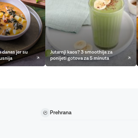
 danas jer su
Jutarnji kaos? 3 smoothija za
usnija
ponijeti gotova za 5 minuta
Prehrana