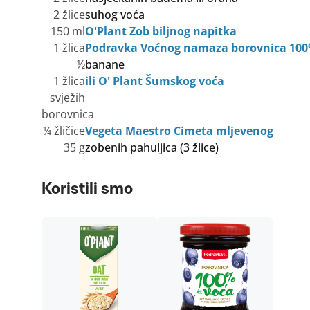
2 žlice
suhog voća
150 ml
O'Plant Zob biljnog napitka
1 žlica
Podravka Voćnog namaza borovnica 100%
½
banane
1 žlica
ili O' Plant Šumskog voća
svježih
borovnica
¼ žličice
Vegeta Maestro Cimeta mljevenog
35 g
zobenih pahuljica (3 žlice)
Koristili smo