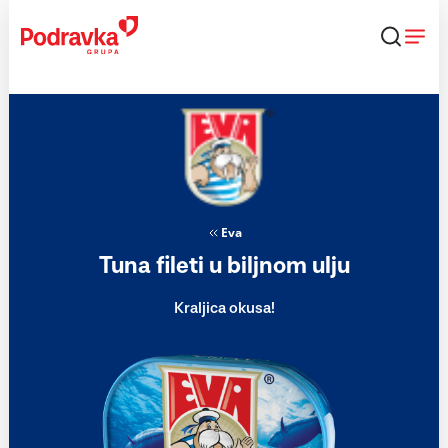
Skip
to
content
Eva
Tuna fileti u biljnom ulju
Kraljica okusa!