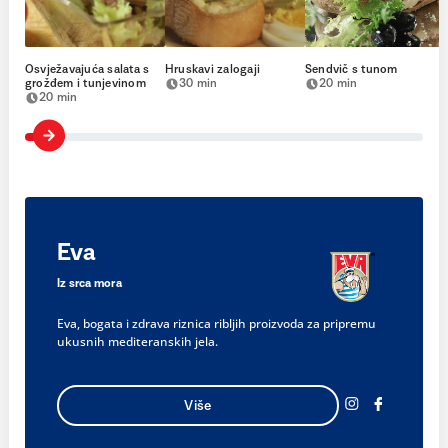
Osvježavajuća salata s
Hruskavi zalogaji
Sendvič s tunom
grožđem i tunjevinom
30 min
20 min
20 min
Eva
Iz srca mora
Eva, bogata i zdrava riznica ribljih proizvoda za pripremu
ukusnih mediteranskih jela.
Više