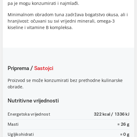
pa je mogu konzumirati i najmlađi.
Minimalnom obradom tuna zadržava bogatstvo okusa, ali i
hranjivost: očuvani su svi vrijedni minerali, omega-3
kiseline i vitamine B kompleksa.
Priprema
/
Sastojci
Proizvod se može konzumirati bez prethodne kulinarske
obrade.
Nutritivne vrijednosti
Energetska vrijednost
322 kcal / 1336 kJ
Masti
= 26 g
Ugljikohidrati
= 0 g