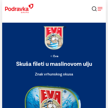
Skip
to
content
Eva
Skuša fileti u maslinovom ulju
Znak vrhunskog okusa