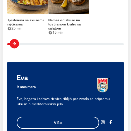
Tjestenina sa skušom i
Namaz od skuše na
rajčicama
tostiranom kruhu sa
25 min
salatom
15 min
Eva
Iz srca mora
Eva, bogata i zdrava riznica ribljih proizvoda za pripremu
ukusnih mediteranskih jela.
Više