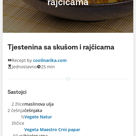
rajčicama
Tjestenina sa skušom i rajčicama
Recept by
coolinarika.com
Jednostavno
25 min
Sastojci
2 žlice
maslinova ulja
2 češnja
češnjaka
½
Vegete Natur
žličice
Vegeta Maestro Crni papar
50 ml
bijelog vina