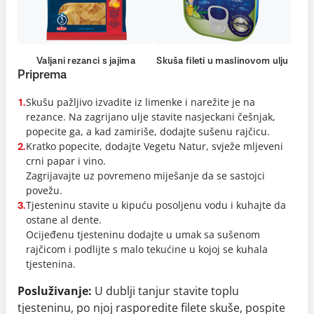
Valjani rezanci s jajima
Skuša fileti u maslinovom ulju
Priprema
Skušu pažljivo izvadite iz limenke i narežite je na
1.
rezance. Na zagrijano ulje stavite nasjeckani češnjak,
popecite ga, a kad zamiriše, dodajte sušenu rajčicu.
Kratko popecite, dodajte Vegetu Natur, svježe mljeveni
2.
crni papar i vino.
Zagrijavajte uz povremeno miješanje da se sastojci
povežu.
Tjesteninu stavite u kipuću posoljenu vodu i kuhajte da
3.
ostane al dente.
Ocijeđenu tjesteninu dodajte u umak sa sušenom
rajčicom i podlijte s malo tekućine u kojoj se kuhala
tjestenina.
Posluživanje:
U dublji tanjur stavite toplu
tjesteninu, po njoj rasporedite filete skuše, pospite