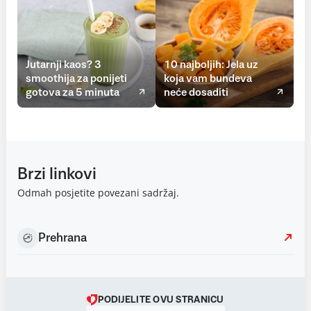
Jutarnji kaos? 3
10 najboljih: Jela uz
smoothija za ponijeti
koja vam bundeva
gotova za 5 minuta
neće dosaditi
Brzi linkovi
Odmah posjetite povezani sadržaj.
Prehrana
PODIJELITE OVU STRANICU