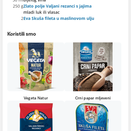
250 g
Zlato polje Valjani rezanci s jajima
mladi luk ili vlasac
2
Eva Skuša fileta u maslinovom ulju
Koristili smo
Vegeta Natur
Crni papar mljeveni