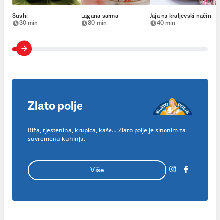
Sushi
Lagana sarma
Jaja na kraljevski način
30 min
80 min
40 min
Zlato polje
Riža, tjestenina, krupica, kaše… Zlato polje je sinonim za
suvremenu kuhinju.
Više