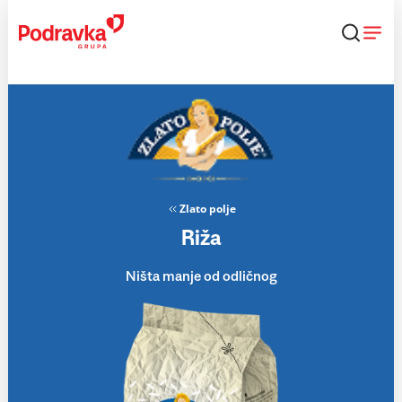
Skip
to
content
Zlato polje
Riža
Ništa manje od odličnog