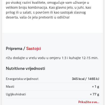
po visokoj razini kvalitete, omogućuje vam uživanje u
velikom broju kombinacija. Kao glavno jelo, u juhi, kao
prilog ili u salati, s povrćem ili kao sastojak slasnog
deserta, vaša će jela pretvoriti u odlična!
Priprema
/
Sastojci
rižu dodajte u vrelu vodu u omjeru 1:3 i kuhajte 12-15 min.
Nutritivne vrijednosti
Energetska vrijednost
345 kcal / 1465 kJ
Masti
= 1 g
Ugljikohidrati
= 77 g
Prikažite sve...