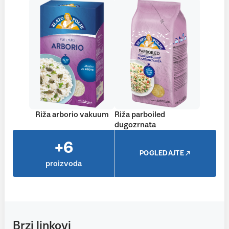
Riža arborio vakuum
Riža parboiled
dugozrnata
+6
POGLEDAJTE
proizvoda
Brzi linkovi