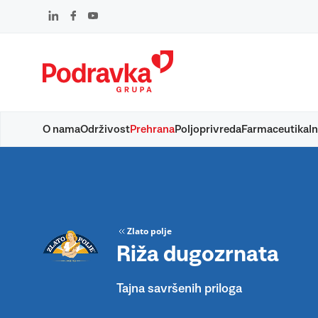
Skip
to
content
O nama
Održivost
Prehrana
Poljoprivreda
Farmaceutika
In
Zlato polje
Riža dugozrnata
Tajna savršenih priloga