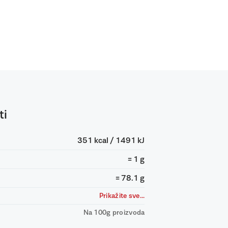
ti
351 kcal / 1491 kJ
= 1 g
= 78.1 g
Prikažite sve...
Na 100g proizvoda