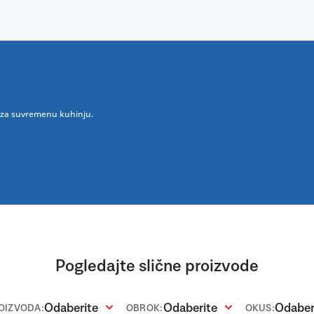
im za suvremenu kuhinju.
Pogledajte slične proizvode
Odaberite
Odaberite
Odaber
ROIZVODA:
OBROK:
OKUS: