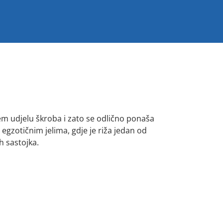
m udjelu škroba i zato se odlično ponaša
u egzotičnim jelima, gdje je riža jedan od
h sastojka.