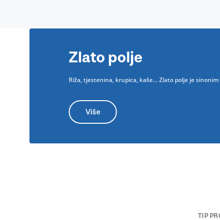
Zlato polje
Riža, tjestenina, krupica, kaše… Zlato polje je sinon
Više
TIP P