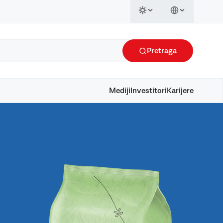
Pretraga
Mediji
Investitori
Karijere