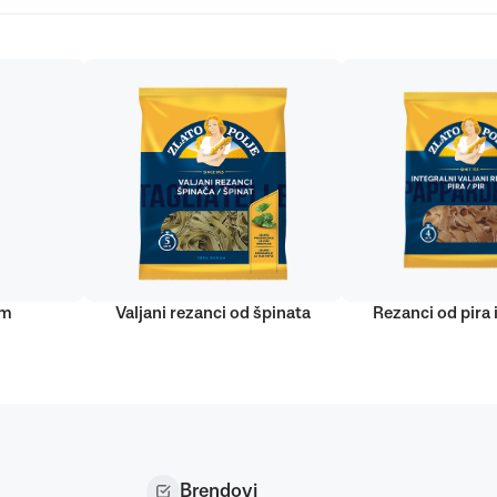
um
Valjani rezanci od špinata
Rezanci od pira 
Brendovi