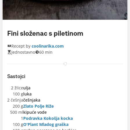
Fini složenac s piletinom
Recept by
coolinarika.com
Jednostavno
60 min
Sastojci
2 žlice
ulja
100 g
luka
2 češnja
češnjaka
200 g
Zlato Polje Riže
500 ml
kipuće vode
1
Podravka Kokošja kocka
100 g
O'Plant Mladog graška