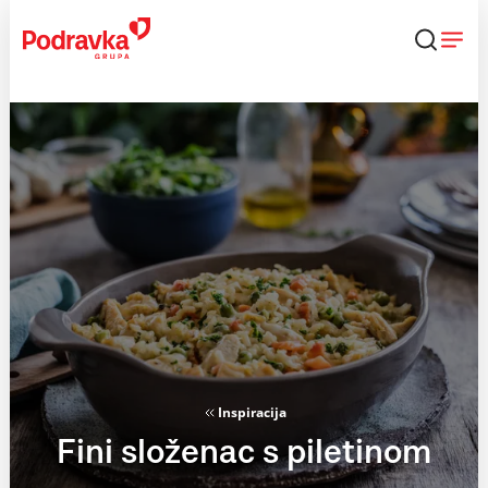
Skip
to
content
Inspiracija
Fini složenac s piletinom