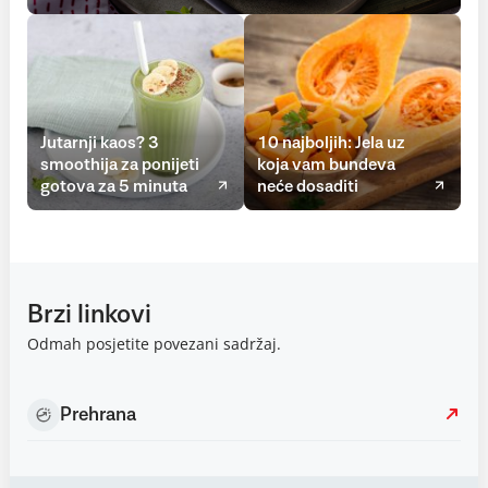
Jutarnji kaos? 3
10 najboljih: Jela uz
smoothija za ponijeti
koja vam bundeva
gotova za 5 minuta
neće dosaditi
Brzi linkovi
Odmah posjetite povezani sadržaj.
Prehrana