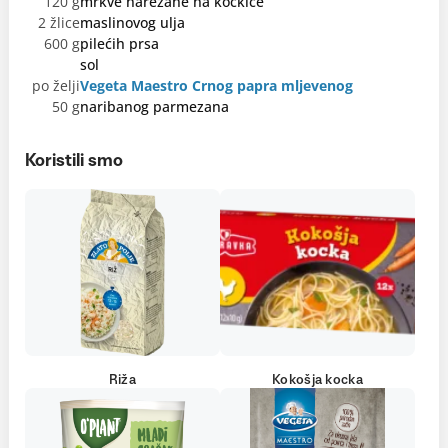
120 g
mrkve narezane na kockice
2 žlice
maslinovog ulja
600 g
pilećih prsa
sol
po želji
Vegeta Maestro Crnog papra mljevenog
50 g
naribanog parmezana
Koristili smo
Riža
Kokošja kocka