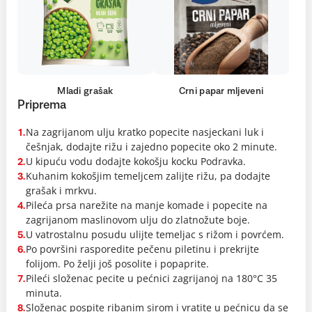
Mladi grašak
Crni papar mljeveni
Priprema
Na zagrijanom ulju kratko popecite nasjeckani luk i
1.
češnjak, dodajte rižu i zajedno popecite oko 2 minute.
U kipuću vodu dodajte kokošju kocku Podravka.
2.
Kuhanim kokošjim temeljcem zalijte rižu, pa dodajte
3.
grašak i mrkvu.
Pileća prsa narežite na manje komade i popecite na
4.
zagrijanom maslinovom ulju do zlatnožute boje.
U vatrostalnu posudu ulijte temeljac s rižom i povrćem.
5.
Po površini rasporedite pečenu piletinu i prekrijte
6.
folijom. Po želji još posolite i popaprite.
Pileći složenac pecite u pećnici zagrijanoj na 180°C 35
7.
minuta.
Složenac pospite ribanim sirom i vratite u pećnicu da se
8.