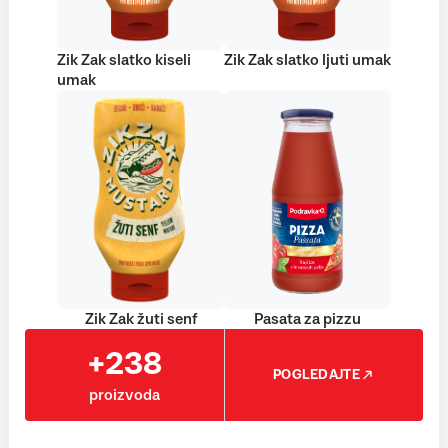
Zik Zak slatko kiseli
Zik Zak slatko ljuti umak
umak
Zik Zak žuti senf
Pasata za pizzu
+238
POGLEDAJTE
proizvoda