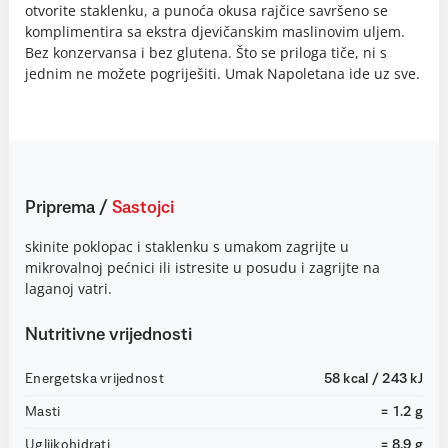
otvorite staklenku, a punoća okusa rajčice savršeno se
komplimentira sa ekstra djevičanskim maslinovim uljem.
Bez konzervansa i bez glutena. Što se priloga tiče, ni s
jednim ne možete pogriješiti. Umak Napoletana ide uz sve.
Priprema
/
Sastojci
skinite poklopac i staklenku s umakom zagrijte u
mikrovalnoj pećnici ili istresite u posudu i zagrijte na
laganoj vatri.
Nutritivne vrijednosti
Energetska vrijednost
58 kcal / 243 kJ
Masti
= 1.2 g
Ugljikohidrati
= 8.9 g