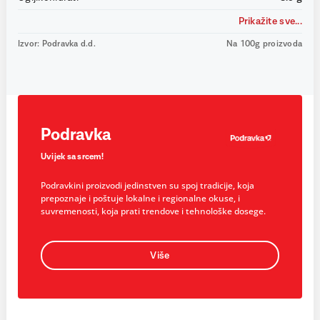
Prikažite sve...
Izvor: Podravka d.d.
Na 100g proizvoda
Podravka
Uvijek sa srcem!
Podravkini proizvodi jedinstven su spoj tradicije, koja
prepoznaje i poštuje lokalne i regionalne okuse, i
suvremenosti, koja prati trendove i tehnološke dosege.
Više