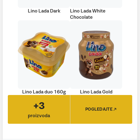
Lino Lada Dark
Lino Lada White
Chocolate
Lino Lada duo 160g
Lino Lada Gold
+3
POGLEDAJTE
proizvoda