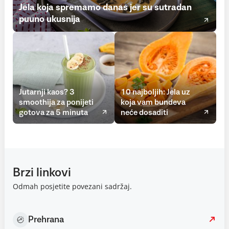
Jela koja spremamo danas jer su sutradan
puuno ukusnija
Jutarnji kaos? 3
10 najboljih: Jela uz
smoothija za ponijeti
koja vam bundeva
gotova za 5 minuta
neće dosaditi
Brzi linkovi
Odmah posjetite povezani sadržaj.
Prehrana