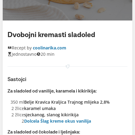
Dvobojni kremasti sladoled
Recept by
coolinarika.com
Jednostavno
20 min
Sastojci
Za sladoled od vanilije, karamela i kikirikija:
350 ml
Belje Kravica Kraljica Trajnog mlijeka 2,8%
2 žlice
karamel umaka
2 žlice
sjeckanog, slanog kikirikija
2
Dolcela Šlag kreme okus vanilija
Za sladoled od čokolade i lješnjaka: