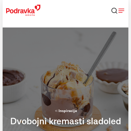
Skip
to
content
Inspiracija
Dvobojni kremasti sladoled