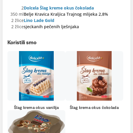
2
Dolcela Šlag kreme okus čokolada
350 ml
Belje Kravica Kraljica Trajnog mlijeka 2,8%
2 žlice
Lino Lade Gold
2 žlice
sjeckanih pečenih lješnjaka
Koristili smo
Šlag krema okus vanilija
Šlag krema okus čokolada