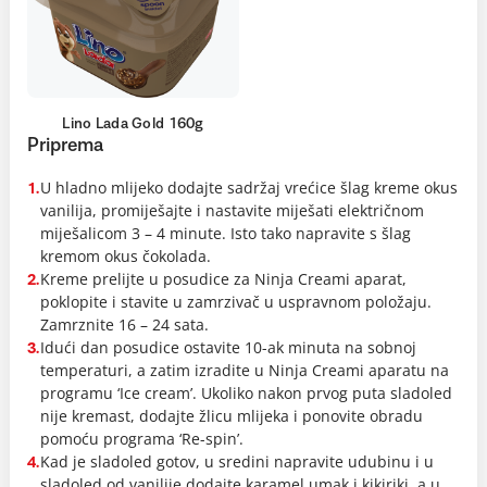
Lino Lada Gold 160g
Priprema
U hladno mlijeko dodajte sadržaj vrećice šlag kreme okus
1.
vanilija, promiješajte i nastavite miješati električnom
miješalicom 3 – 4 minute. Isto tako napravite s šlag
kremom okus čokolada.
Kreme prelijte u posudice za Ninja Creami aparat,
2.
poklopite i stavite u zamrzivač u uspravnom položaju.
Zamrznite 16 – 24 sata.
Idući dan posudice ostavite 10-ak minuta na sobnoj
3.
temperaturi, a zatim izradite u Ninja Creami aparatu na
programu ‘Ice cream’. Ukoliko nakon prvog puta sladoled
nije kremast, dodajte žlicu mlijeka i ponovite obradu
pomoću programa ‘Re-spin’.
Kad je sladoled gotov, u sredini napravite udubinu i u
4.
sladoled od vanilije dodajte karamel umak i kikiriki, a u