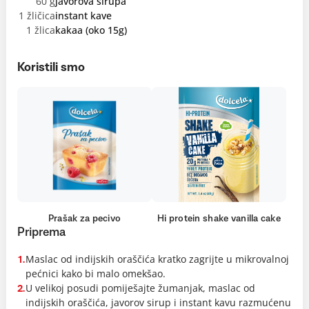
60 g
javorova sirupa
1 žličica
instant kave
1 žlica
kakaa (oko 15g)
Koristili smo
Prašak za pecivo
Hi protein shake vanilla cake
Priprema
Maslac od indijskih oraščića kratko zagrijte u mikrovalnoj
1.
pećnici kako bi malo omekšao.
U velikoj posudi pomiješajte žumanjak, maslac od
2.
indijskih oraščića, javorov sirup i instant kavu razmućenu