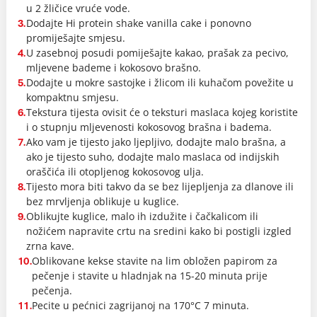
u 2 žličice vruće vode.
Dodajte Hi protein shake vanilla cake i ponovno
3.
promiješajte smjesu.
U zasebnoj posudi pomiješajte kakao, prašak za pecivo,
4.
mljevene bademe i kokosovo brašno.
Dodajte u mokre sastojke i žlicom ili kuhačom povežite u
5.
kompaktnu smjesu.
Tekstura tijesta ovisit će o teksturi maslaca kojeg koristite
6.
i o stupnju mljevenosti kokosovog brašna i badema.
Ako vam je tijesto jako ljepljivo, dodajte malo brašna, a
7.
ako je tijesto suho, dodajte malo maslaca od indijskih
oraščića ili otopljenog kokosovog ulja.
Tijesto mora biti takvo da se bez lijepljenja za dlanove ili
8.
bez mrvljenja oblikuje u kuglice.
Oblikujte kuglice, malo ih izdužite i čačkalicom ili
9.
nožićem napravite crtu na sredini kako bi postigli izgled
zrna kave.
Oblikovane kekse stavite na lim obložen papirom za
10.
pečenje i stavite u hladnjak na 15-20 minuta prije
pečenja.
Pecite u pećnici zagrijanoj na 170°C 7 minuta.
11.