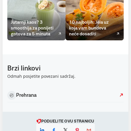
Jutarnji kaos? 3
10 najboljih: Jela uz
smoothija za ponijeti
koja vam bundeva
gotova za 5 minuta
neće dosaditi
Brzi linkovi
Odmah posjetite povezani sadržaj.
Prehrana
PODIJELITE OVU STRANICU