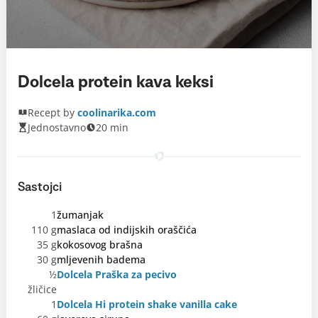
Dolcela protein kava keksi
Recept by
coolinarika.com
Jednostavno
20 min
Sastojci
1
žumanjak
110 g
maslaca od indijskih oraščića
35 g
kokosovog brašna
30 g
mljevenih badema
½
Dolcela Praška za pecivo
žličice
1
Dolcela Hi protein shake vanilla cake