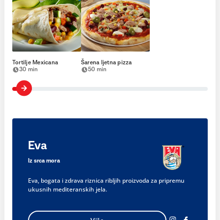
Tortilje Mexicana
Šarena ljetna pizza
30 min
50 min
Eva
Iz srca mora
Eva, bogata i zdrava riznica ribljih proizvoda za pripremu
ukusnih mediteranskih jela.