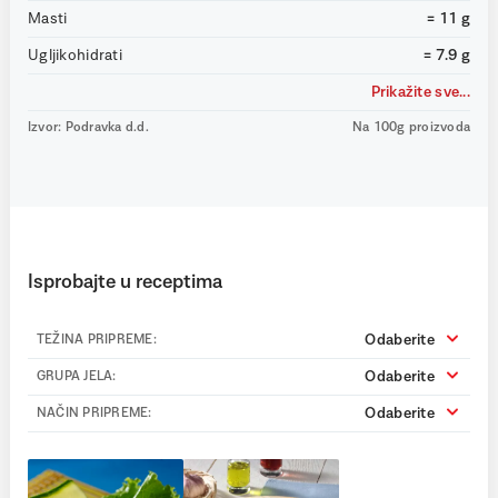
Masti
= 11 g
Ugljikohidrati
= 7.9 g
Prikažite sve...
Izvor: Podravka d.d.
Na 100g proizvoda
Isprobajte u receptima
Odaberite
TEŽINA PRIPREME:
Odaberite
GRUPA JELA:
Odaberite
NAČIN PRIPREME: