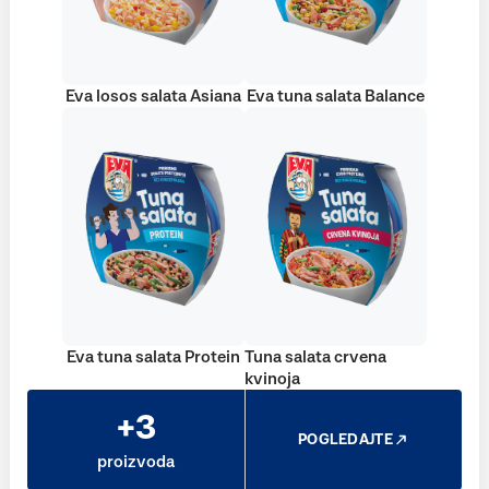
Eva losos salata Asiana
Eva tuna salata Balance
Eva tuna salata Protein
Tuna salata crvena
kvinoja
+3
POGLEDAJTE
proizvoda