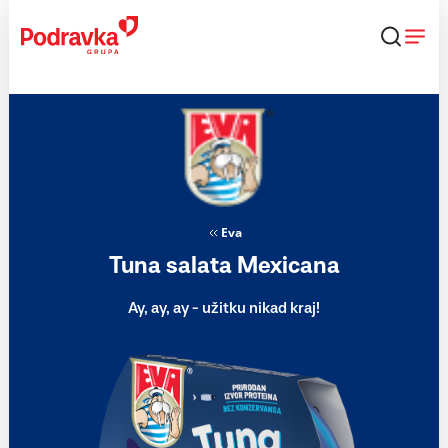
Skip
to
content
Eva
Tuna salata Mexicana
Ay, ay, ay - užitku nikad kraj!