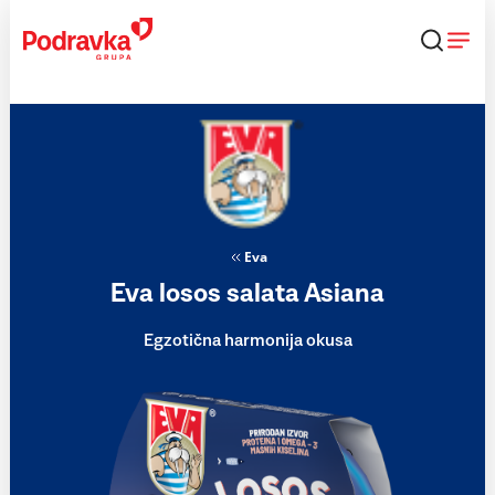
Skip
to
content
Eva
Eva losos salata Asiana
Egzotična harmonija okusa