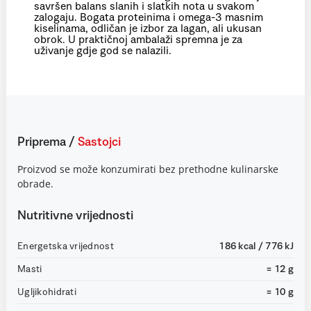
savršen balans slanih i slatkih nota u svakom
zalogaju. Bogata proteinima i omega-3 masnim
kiselinama, odličan je izbor za lagan, ali ukusan
obrok. U praktičnoj ambalaži spremna je za
uživanje gdje god se nalazili.
Priprema
/
Sastojci
Proizvod se može konzumirati bez prethodne kulinarske
obrade.
Nutritivne vrijednosti
Energetska vrijednost
186 kcal / 776 kJ
Masti
= 12 g
Ugljikohidrati
= 10 g