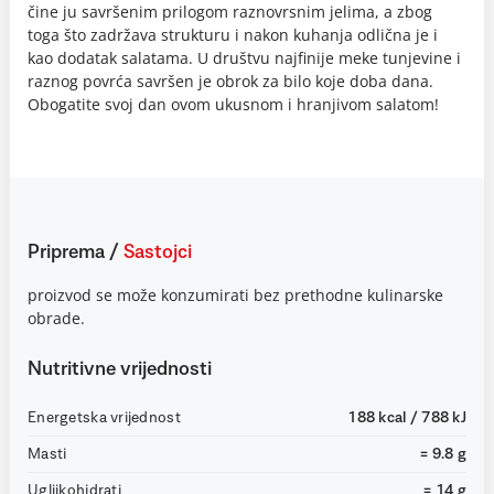
čine ju savršenim prilogom raznovrsnim jelima, a zbog
toga što zadržava strukturu i nakon kuhanja odlična je i
kao dodatak salatama. U društvu najfinije meke tunjevine i
raznog povrća savršen je obrok za bilo koje doba dana.
Obogatite svoj dan ovom ukusnom i hranjivom salatom!
Priprema
/
Sastojci
proizvod se može konzumirati bez prethodne kulinarske
obrade.
Nutritivne vrijednosti
Energetska vrijednost
188 kcal / 788 kJ
Masti
= 9.8 g
Ugljikohidrati
= 14 g