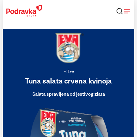
Skip
to
content
Eva
Tuna salata crvena kvinoja
Salata spravljena od jestivog zlata