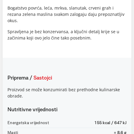
Bogatstvo povrća, leća, mrkva, slanutak, crveni grah i
rezana zelena maslina svakom zalogaju daju prepoznatljiv
okus.
Spravljena je bez konzervansa, a ključni detalj krije se u
začinima koji ovo jelo čine tako posebnim.
Priprema
/
Sastojci
Proizvod se može konzumirati bez prethodne kulinarske
obrade.
Nutritivne vrijednosti
Energetska vrijednost
155 kcal / 647 kJ
Masti
= 8.6 g