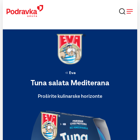
Skip
to
content
Eva
Tuna salata Mediterana
Proširite kulinarske horizonte