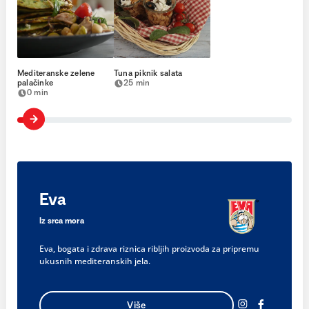
Mediteranske zelene
Tuna piknik salata
palačinke
25 min
0 min
Eva
Iz srca mora
Eva, bogata i zdrava riznica ribljih proizvoda za pripremu
ukusnih mediteranskih jela.
Više