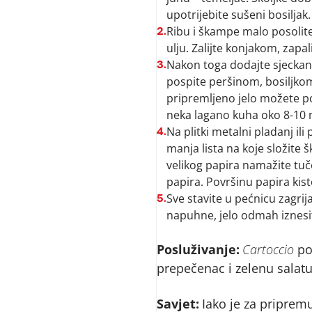
upotrijebite sušeni bosiljak.
Ribu i škampe malo posolite
2.
ulju. Zalijte konjakom, zapali
Nakon toga dodajte sjeckanu 
3.
pospite peršinom, bosiljkom 
pripremljeno jelo možete pok
neka lagano kuha oko 8-10 
Na plitki metalni pladanj ili
4.
manja lista na koje složite 
velikog papira namažite tuč
papira. Površinu papira ki
Sve stavite u pećnicu zagri
5.
napuhne, jelo odmah iznesit
Posluživanje:
Cartoccio
pos
prepečenac i zelenu salatu
Savjet:
Iako je za priprem