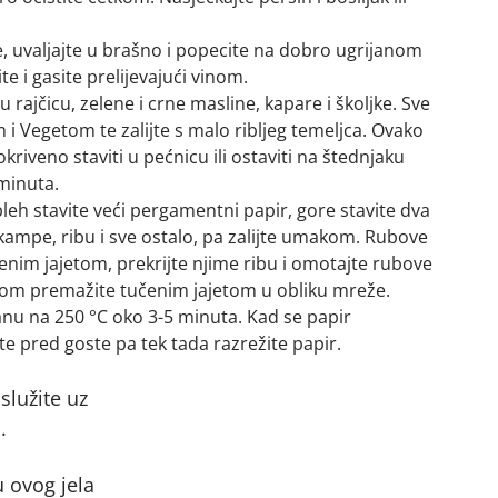
, uvaljajte u brašno i popecite na dobro ugrijanom
te i gasite prelijevajući vinom.
rajčicu, zelene i crne masline, kapare i školjke. Sve
i Vegetom te zalijte s malo ribljeg temeljca. Ovako
riveno staviti u pećnicu ili ostaviti na štednjaku
minuta.
 pleh stavite veći pergamentni papir, gore stavite dva
škampe, ribu i sve ostalo, pa zalijte umakom. Rubove
enim jajetom, prekrijte njime ribu i omotajte rubove
stom premažite tučenim jajetom u obliku mreže.
janu na 250 °C oko 3-5 minuta. Kad se papir
e pred goste pa tek tada razrežite papir.
lužite uz
.
u ovog jela