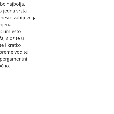
be najbolja,
o jedna vrsta
 nešto zahtjevnija
njena
: umjesto
aj složite u
e i kratko
preme vodite
 pergamentni
očno.