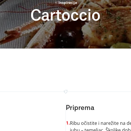
Inspiracija
Cartoccio
Priprema
Ribu očistite i narežite na 
1.
juhu – temeljac. Školjke dobr