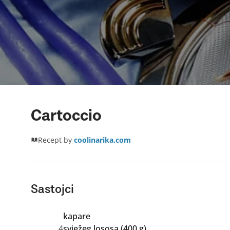
Cartoccio
Recept by
coolinarika.com
Sastojci
kapare
4
svježeg lososa (400 g)