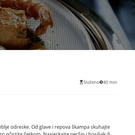
Složeno
80 min
deblje odreske. Od glave i repova škampa skuhajte
o očistite četkom. Nasjeckajte peršin i bosiljak ili