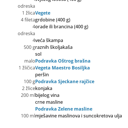
odreska
1 žlica
Vegete
4 fileta
grdobine (400 g)
4
orade ili brancina (400 g)
odreska
4
veća škampa
500 g
raznih školjakaša
sol
malo
Podravka Oštrog brašna
1 žličica
Vegeta Maestro Bosiljka
peršin
100 g
Podravka Sjeckane rajčice
2 žlice
konjaka
200 ml
bijelog vina
crne masline
Podravka Zelene masline
100 ml
mješavine maslinova i suncokretova ulja