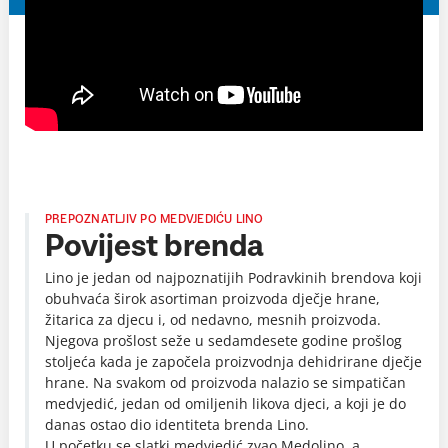
PREPOZNATLJIV PO MEDVJEDIĆU LINO
Povijest brenda
Lino je jedan od najpoznatijih Podravkinih brendova koji
obuhvaća širok asortiman proizvoda dječje hrane,
žitarica za djecu i, od nedavno, mesnih proizvoda.
Njegova prošlost seže u sedamdesete godine prošlog
stoljeća kada je započela proizvodnja dehidrirane dječje
hrane. Na svakom od proizvoda nalazio se simpatičan
medvjedić, jedan od omiljenih likova djeci, a koji je do
danas ostao dio identiteta brenda Lino.
U početku se slatki medvjedić zvao Medolino, a