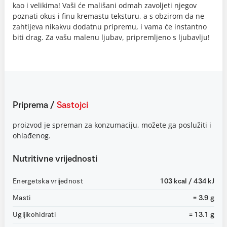
kao i velikima! Vaši će mališani odmah zavoljeti njegov
poznati okus i finu kremastu teksturu, a s obzirom da ne
zahtijeva nikakvu dodatnu pripremu, i vama će instantno
biti drag. Za vašu malenu ljubav, pripremljeno s ljubavlju!
Priprema
/
Sastojci
proizvod je spreman za konzumaciju, možete ga poslužiti i
ohlađenog.
Nutritivne vrijednosti
Energetska vrijednost
103 kcal / 434 kJ
Masti
= 3.9 g
Ugljikohidrati
= 13.1 g