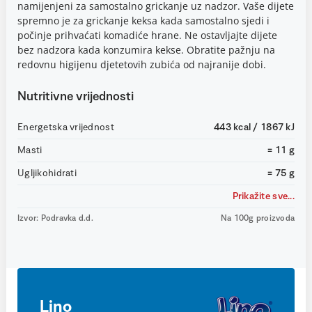
namijenjeni za samostalno grickanje uz nadzor. Vaše dijete
spremno je za grickanje keksa kada samostalno sjedi i
počinje prihvaćati komadiće hrane. Ne ostavljajte dijete
bez nadzora kada konzumira kekse. Obratite pažnju na
redovnu higijenu djetetovih zubića od najranije dobi.
Nutritivne vrijednosti
Energetska vrijednost
443 kcal / 1867 kJ
Masti
= 11 g
Ugljikohidrati
= 75 g
Prikažite sve...
Izvor: Podravka d.d.
Na 100g proizvoda
Lino