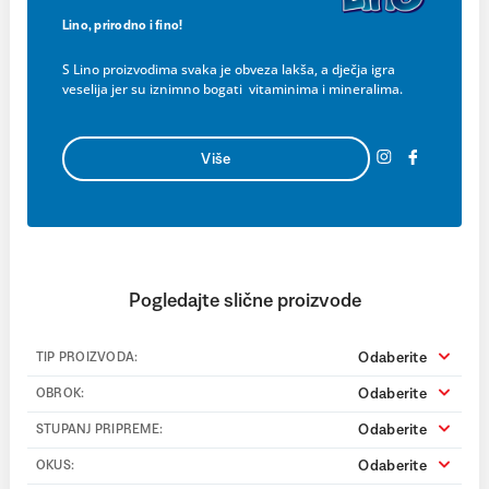
Lino, prirodno i fino!
S Lino proizvodima svaka je obveza lakša, a dječja igra
veselija jer su iznimno bogati vitaminima i mineralima.
Više
Pogledajte slične proizvode
Odaberite
TIP PROIZVODA:
Odaberite
OBROK:
Odaberite
STUPANJ PRIPREME:
Odaberite
OKUS: