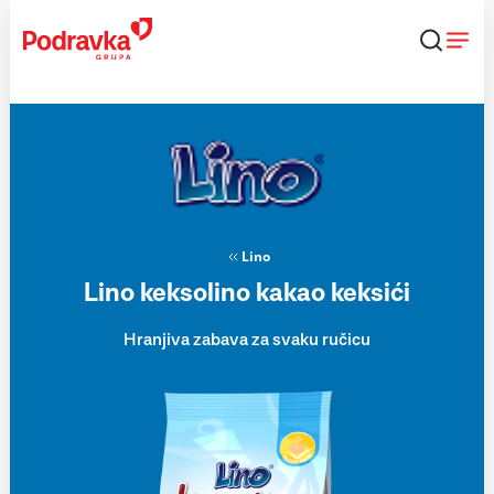
Skip
to
content
Lino
Lino keksolino kakao keksići
Hranjiva zabava za svaku ručicu