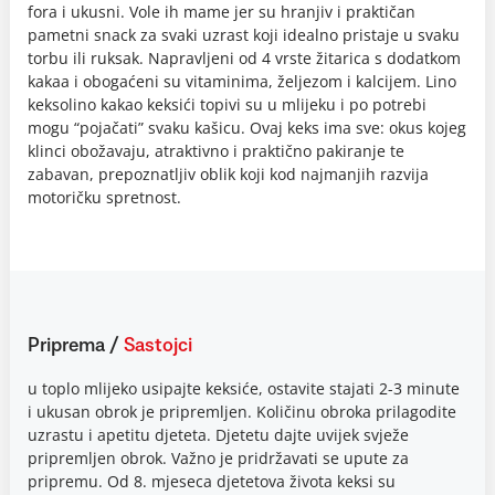
fora i ukusni. Vole ih mame jer su hranjiv i praktičan
pametni snack za svaki uzrast koji idealno pristaje u svaku
torbu ili ruksak. Napravljeni od 4 vrste žitarica s dodatkom
kakaa i obogaćeni su vitaminima, željezom i kalcijem. Lino
keksolino kakao keksići topivi su u mlijeku i po potrebi
mogu “pojačati” svaku kašicu. Ovaj keks ima sve: okus kojeg
klinci obožavaju, atraktivno i praktično pakiranje te
zabavan, prepoznatljiv oblik koji kod najmanjih razvija
motoričku spretnost.
Priprema
/
Sastojci
u toplo mlijeko usipajte keksiće, ostavite stajati 2-3 minute
i ukusan obrok je pripremljen. Količinu obroka prilagodite
uzrastu i apetitu djeteta. Djetetu dajte uvijek svježe
pripremljen obrok. Važno je pridržavati se upute za
pripremu. Od 8. mjeseca djetetova života keksi su