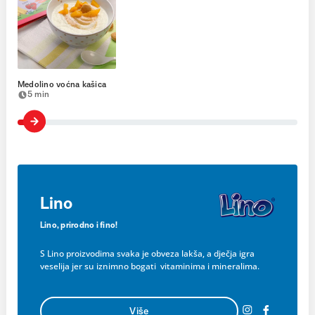
Medolino voćna kašica
5 min
Lino
Lino, prirodno i fino!
S Lino proizvodima svaka je obveza lakša, a dječja igra
veselija jer su iznimno bogati vitaminima i mineralima.
Više