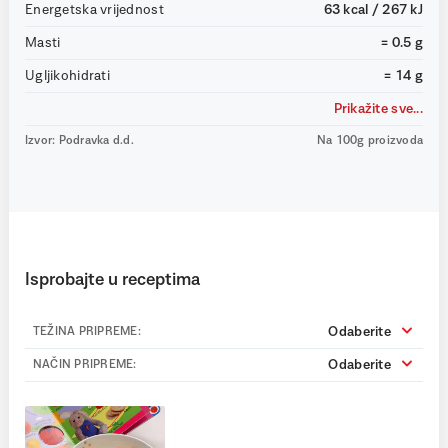
Energetska vrijednost
63 kcal / 267 kJ
Masti
= 0.5 g
Ugljikohidrati
= 14 g
Prikažite sve...
Izvor: Podravka d.d.
Na 100g proizvoda
Isprobajte u receptima
Odaberite
TEŽINA PRIPREME:
Odaberite
NAČIN PRIPREME: