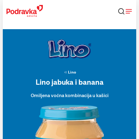
Skip
to
content
Lino
Lino jabuka i banana
Omiljena voćna kombinacija u kašici