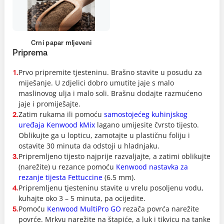
Crni papar mljeveni
Priprema
Prvo pripremite tjesteninu. Brašno stavite u posudu za
1.
miješanje. U zdjelici dobro umutite jaje s malo
maslinovog ulja i malo soli. Brašnu dodajte razmućeno
jaje i promiješajte.
Zatim rukama ili pomoću
samostojećeg kuhinjskog
2.
uređaja Kenwood kMix
lagano umijesite čvrsto tijesto.
Oblikujte ga u lopticu, zamotajte u plastičnu foliju i
ostavite 30 minuta da odstoji u hladnjaku.
Pripremljeno tijesto najprije razvaljajte, a zatimi oblikujte
3.
(narežite) u rezance pomoću
Kenwood nastavka za
rezanje tijesta Fettuccine
(6.5 mm).
Pripremljenu tjesteninu stavite u vrelu posoljenu vodu,
4.
kuhajte oko 3 – 5 minuta, pa ocijedite.
Pomoću
Kenwood MultiPro GO
rezača povrća narežite
5.
povrće. Mrkvu narežite na štapiće, a luk i tikvicu na tanke