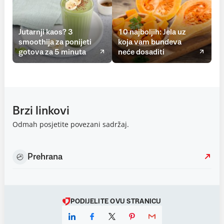
Jutarnji kaos? 3
10 najboljih: Jela uz
smoothija za ponijeti
koja vam bundeva
gotova za 5 minuta
neće dosaditi
Brzi linkovi
Odmah posjetite povezani sadržaj.
Prehrana
PODIJELITE OVU STRANICU