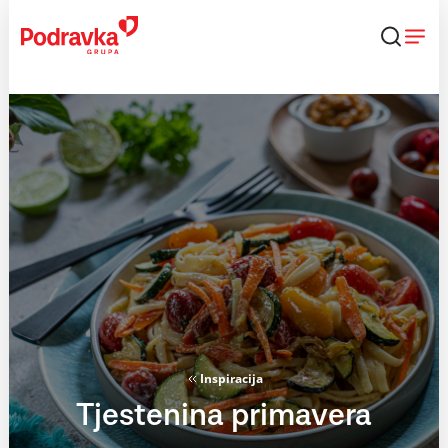
Skip
to
content
Inspiracija
Tjestenina primavera