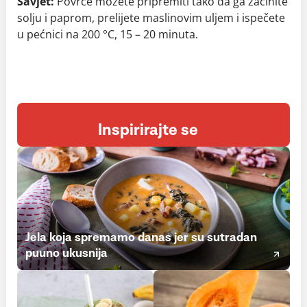
Savjet:
Povrće možete pripremiti tako da ga začinite
solju i paprom, prelijete maslinovim uljem i ispečete
u pećnici na 200 °C, 15 – 20 minuta.
Inspirirajte se
Jela koja spremamo danas jer su sutradan
puuno ukusnija