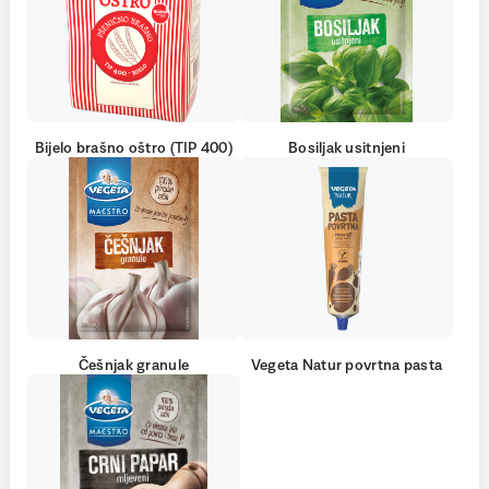
Bijelo brašno oštro (TIP 400)
Bosiljak usitnjeni
Češnjak granule
Vegeta Natur povrtna pasta