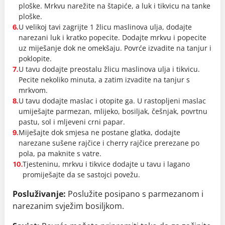
ploške. Mrkvu narežite na štapiće, a luk i tikvicu na tanke
ploške.
U velikoj tavi zagrijte 1 žlicu maslinova ulja, dodajte
6.
narezani luk i kratko popecite. Dodajte mrkvu i popecite
uz miješanje dok ne omekšaju. Povrće izvadite na tanjur i
poklopite.
U tavu dodajte preostalu žlicu maslinova ulja i tikvicu.
7.
Pecite nekoliko minuta, a zatim izvadite na tanjur s
mrkvom.
U tavu dodajte maslac i otopite ga. U rastopljeni maslac
8.
umiješajte parmezan, mlijeko, bosiljak, češnjak, povrtnu
pastu, sol i mljeveni crni papar.
Miješajte dok smjesa ne postane glatka, dodajte
9.
narezane sušene rajčice i cherry rajčice prerezane po
pola, pa maknite s vatre.
Tjesteninu, mrkvu i tikvice dodajte u tavu i lagano
10.
promiješajte da se sastojci povežu.
Posluživanje:
Poslužite posipano s parmezanom i
narezanim svježim bosiljkom.