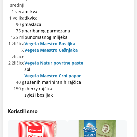
srednji
1 veća
mrkva
1 velika
tikvica
90 g
maslaca
75 g
naribanog parmezana
125 ml
punomasnog mlijeka
1 žličica
Vegeta Maestro Bosiljka
½
Vegeta Maestro Češnjaka
žličice
2 žličice
Vegeta Natur povrtne paste
sol
Vegeta Maestro Crni papar
40 g
sušenih mariniranih rajčica
150 g
cherry rajčica
svježi bosiljak
Koristili smo