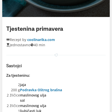
Tjestenina primavera
Recept by
coolinarika.com
Jednostavno
40 min
Sastojci
Za tjesteninu:
2
jaja
200 g
Podravka Oštrog brašna
2 žličice
maslinovog ulja
sol
2 žličice
maslinovog ulja
1
ljubičasti luk