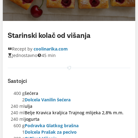
Starinski kolač od višanja
Recept by
coolinarika.com
Jednostavno
45 min
Sastojci
400 g
šećera
2
Dolcela Vanilin šećera
240 ml
ulja
240 ml
Belje Kravica kraljica Trajnog mlijeka 2,8% m.m.
240 ml
jogurta
600 g
Podravka Glatkog brašna
1
Dolcela Prašak za pecivo