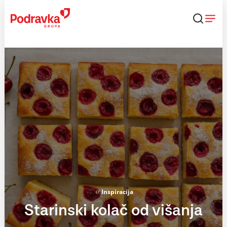
Skip
to
content
Inspiracija
Starinski kolač od višanja