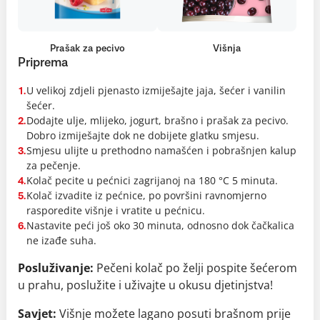
Prašak za pecivo
Višnja
Priprema
U velikoj zdjeli pjenasto izmiješajte jaja, šećer i vanilin
1.
šećer.
Dodajte ulje, mlijeko, jogurt, brašno i prašak za pecivo.
2.
Dobro izmiješajte dok ne dobijete glatku smjesu.
Smjesu ulijte u prethodno namašćen i pobrašnjen kalup
3.
za pečenje.
Kolač pecite u pećnici zagrijanoj na 180 °C 5 minuta.
4.
Kolač izvadite iz pećnice, po površini ravnomjerno
5.
rasporedite višnje i vratite u pećnicu.
Nastavite peći još oko 30 minuta, odnosno dok čačkalica
6.
ne izađe suha.
Posluživanje:
Pečeni kolač po želji pospite šećerom
u prahu, poslužite i uživajte u okusu djetinjstva!
Savjet:
Višnje možete lagano posuti brašnom prije