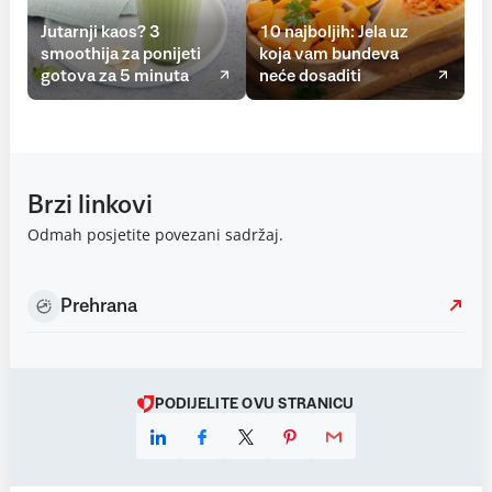
Jutarnji kaos? 3
10 najboljih: Jela uz
smoothija za ponijeti
koja vam bundeva
gotova za 5 minuta
neće dosaditi
Brzi linkovi
Odmah posjetite povezani sadržaj.
Prehrana
PODIJELITE OVU STRANICU