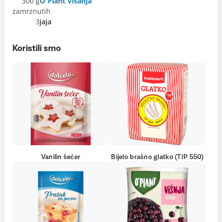
300 g
O´Plant Višanja
zamrznutih
3
jaja
Koristili smo
Vanilin šećer
Bijelo brašno glatko (TIP 550)