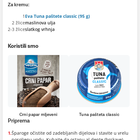
Za kremu:
1
Eva Tuna paštete classic (95 g)
2 žlice
maslinova ulja
2-3 žlice
slatkog vrhnja
Koristili smo
Crni papar mljeveni
Tuna pašteta classic
Priprema
Šparoge očistite od zadebljanih dijelova i stavite u vrelu
1.
posoljenu vodu. Kuhajte da ostanu al dente (hrskave),