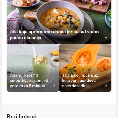
Jela koja spremamo danas jer su sutradan
puuno ukusnija
Jutarnji kaos? 3
10 najboljih: Jela uz
smoothija za ponijeti
koja vam bundeva
gotova za 5 minuta
neće dosaditi
Brzi linkovi