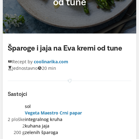
od tune
Šparoge i jaja na Eva kremi od tune
Recept by
coolinarika.com
Jednostavno
20 min
Sastojci
sol
Vegeta Maestro Crni papar
2 ploške
integralnog kruha
2
kuhana jaja
200 g
zelenih šparoga