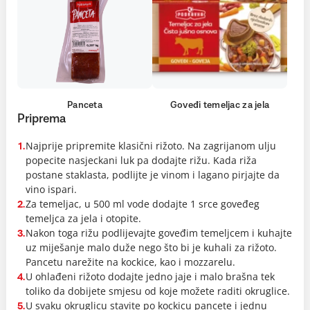
Panceta
Goveđi temeljac za jela
Priprema
Najprije pripremite klasični rižoto. Na zagrijanom ulju
1.
popecite nasjeckani luk pa dodajte rižu. Kada riža
postane staklasta, podlijte je vinom i lagano pirjajte da
vino ispari.
Za temeljac, u 500 ml vode dodajte 1 srce goveđeg
2.
temeljca za jela i otopite.
Nakon toga rižu podlijevajte goveđim temeljcem i kuhajte
3.
uz miješanje malo duže nego što bi je kuhali za rižoto.
Pancetu narežite na kockice, kao i mozzarelu.
U ohlađeni rižoto dodajte jedno jaje i malo brašna tek
4.
toliko da dobijete smjesu od koje možete raditi okruglice.
U svaku okruglicu stavite po kockicu pancete i jednu
5.