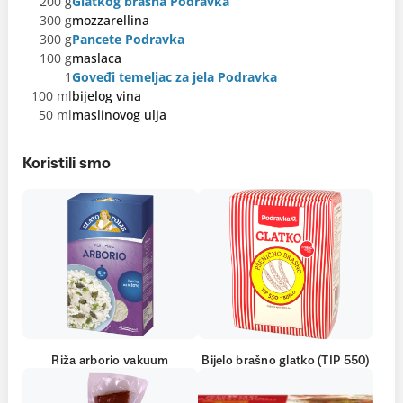
200 g
Glatkog brašna Podravka
300 g
mozzarellina
300 g
Pancete Podravka
100 g
maslaca
1
Goveđi temeljac za jela Podravka
100 ml
bijelog vina
50 ml
maslinovog ulja
Koristili smo
Riža arborio vakuum
Bijelo brašno glatko (TIP 550)