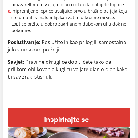
mozzarellinu te valjajte dlan o dlan da dobijete loptice.
Pripremljene loptice uvaljajte prvo u brašno pa jaja koja
6.
ste umutili s malo mlijeka i zatim u krušne mrvice.
Loptice pržite u dobro zagrijanom dubokom ulju dok ne
potamne.
Posluživanje:
Poslužite ih kao prilog ili samostalno
jelo s umakom po želji.
Savjet:
Pravilne okruglice dobiti ćete tako da
prilikom oblikovanja kuglicu valjate dlan o dlan kako
bi sav zrak istisnuli.
Inspirirajte se