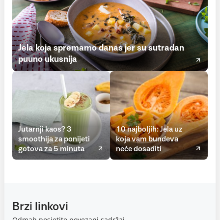
Jela koja spremamo danas jer su sutradan
puuno ukusnija
Jutarnji kaos? 3
10 najboljih: Jela uz
smoothija za ponijeti
koja vam bundeva
gotova za 5 minuta
neće dosaditi
Brzi linkovi
Odmah posjetite povezani sadržaj.