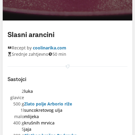
Slasni arancini
Recept by
coolinarika.com
Srednje zahtjevno
50 min
Sastojci
2
luka
glavice
500 g
Zlato polje Arborio riže
1l
suncokretovog ulja
malo
mlijeka
400 g
krušnih mrvica
5
jaja