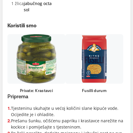
1 žlica
jabučnog octa
sol
Koristili smo
Private: Krastavci
Fusilli durum
Priprema
Tjesteninu skuhajte u većoj količini slane kipuće vode.
1.
Ocijedite je i ohladite.
Prešanu šunku, očišćenu papriku i krastavce narežite na
2.
kockice i pomiješajte s tjesteninom.