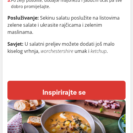
Po želji posolite, dodajte majonezu i jabučni ocat pa sve
3.
dobro promiješajte.
Posluživanje:
Sekinu salatu poslužite na listovima
zelene salate i ukrasite rajčicama i zelenim
maslinama.
Savjet:
U salatni preljev možete dodati još malo
kiselog vrhnja,
worchestershire
umak i
ketchup
.
Inspirirajte se