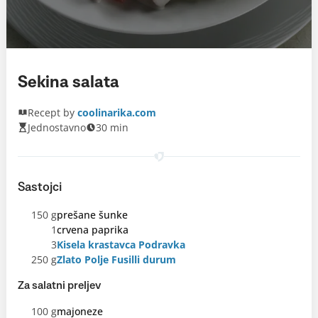
Sekina salata
Recept by
coolinarika.com
Jednostavno
30 min
Sastojci
150 g
prešane šunke
1
crvena paprika
3
Kisela krastavca Podravka
250 g
Zlato Polje Fusilli durum
Za salatni preljev
100 g
majoneze