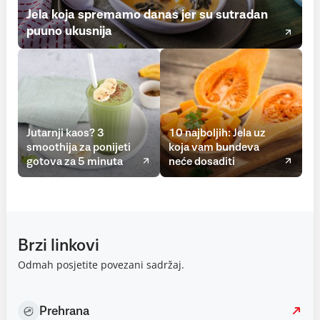
Jela koja spremamo danas jer su sutradan
puuno ukusnija
Jutarnji kaos? 3
10 najboljih: Jela uz
smoothija za ponijeti
koja vam bundeva
gotova za 5 minuta
neće dosaditi
Brzi linkovi
Odmah posjetite povezani sadržaj.
Prehrana