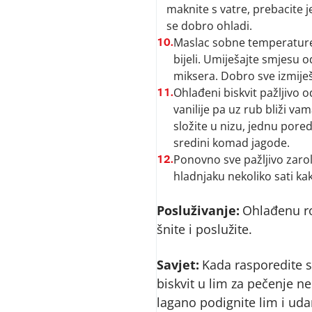
maknite s vatre, prebacite j
se dobro ohladi.
Maslac sobne temperature
10.
bijeli. Umiješajte smjes
miksera. Dobro sve izmiješ
Ohlađeni biskvit pažljivo
11.
vanilije pa uz rub bliži va
složite u nizu, jednu pored
sredini komad jagode.
Ponovno sve pažljivo zarol
12.
hladnjaku nekoliko sati kak
Posluživanje:
Ohlađenu ro
šnite i poslužite.
Savjet:
Kada rasporedite 
biskvit u lim za pečenje n
lagano podignite lim i uda