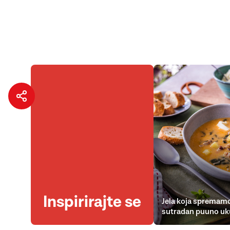
Inspirirajte se
Jela koja spremamo
sutradan puuno uk