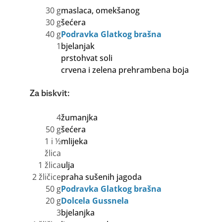
30 g
maslaca, omekšanog
30 g
šećera
40 g
Podravka Glatkog brašna
1
bjelanjak
prstohvat soli
crvena i zelena prehrambena boja
Za biskvit:
4
žumanjka
50 g
šećera
1 i ½
mlijeka
žlica
1 žlica
ulja
2 žličice
praha sušenih jagoda
50 g
Podravka Glatkog brašna
20 g
Dolcela Gussnela
3
bjelanjka