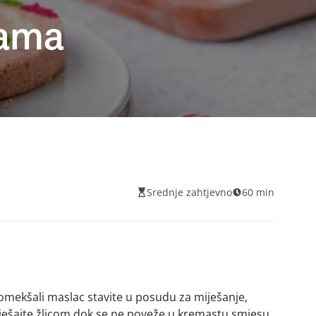
dama
Srednje zahtjevno
60 min
 omekšali maslac stavite u posudu za miješanje,
ješajte žlicom dok se ne poveže u kremastu smjesu.