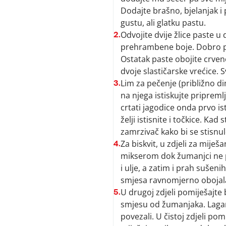
Dodajte brašno, bjelanjak i 
gustu, ali glatku pastu.
Odvojite dvije žlice paste u
2.
prehrambene boje. Dobro pr
Ostatak paste obojite crve
dvoje slastičarske vrećice. S
Lim za pečenje (približno d
3.
na njega istiskujte pripreml
crtati jagodice onda prvo is
želji istisnite i točkice. Ka
zamrzivač kako bi se stisnul
Za biskvit, u zdjeli za mije
4.
mikserom dok žumanjci ne po
i ulje, a zatim i prah sušen
smjesa ravnomjerno obojal
U drugoj zdjeli pomiješajte 
5.
smjesu od žumanjaka. Lagano
povezali. U čistoj zdjeli pom