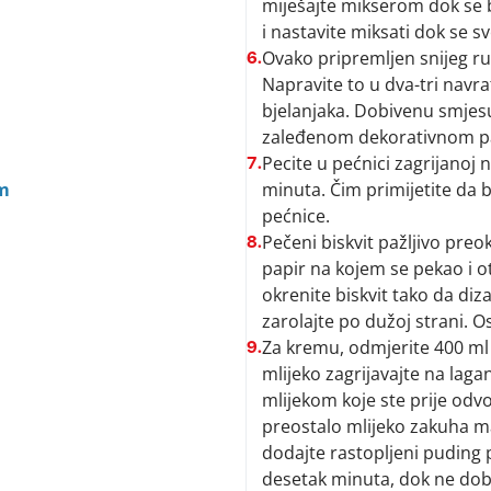
miješajte mikserom dok se b
i nastavite miksati dok se sv
Ovako pripremljen snijeg r
6.
Napravite to u dva-tri navra
bjelanjaka. Dobivenu smjesu
zaleđenom dekorativnom p
Pecite u pećnici zagrijanoj n
7.
m
minuta. Čim primijetite da b
pećnice.
Pečeni biskvit pažljivo preok
8.
papir na kojem se pekao i ot
okrenite biskvit tako da di
zarolajte po dužoj strani. 
Za kremu, odmjerite 400 ml 
9.
mlijeko zagrijavajte na laga
mlijekom koje ste prije odvo
preostalo mlijeko zakuha m
dodajte rastopljeni puding p
desetak minuta, dok ne dob