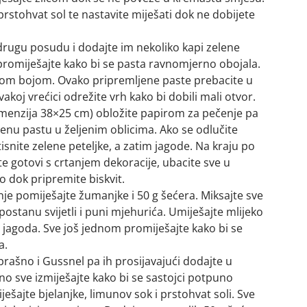
prstohvat sol te nastavite miješati dok ne dobijete
 drugu posudu i dodajte im nekoliko kapi zelene
omiješajte kako bi se pasta ravnomjerno obojala.
nom bojom. Ovako pripremljene paste prebacite u
vakoj vrećici odrežite vrh kako bi dobili mali otvor.
imenzija 38×25 cm) obložite papirom za pečenje pa
jenu pastu u željenim oblicima. Ako se odlučite
tisnite zelene peteljke, a zatim jagode. Na kraju po
d ste gotovi s crtanjem dekoracije, ubacite sve u
o dok pripremite biskvit.
šanje pomiješajte žumanjke i 50 g šećera. Miksajte sve
stanu svijetli i puni mjehurića. Umiješajte mlijeko
ih jagoda. Sve još jednom promiješajte kako bi se
a.
brašno i Gussnel pa ih prosijavajući dodajte u
 sve izmiješajte kako bi se sastojci potpuno
iješajte bjelanjke, limunov sok i prstohvat soli. Sve