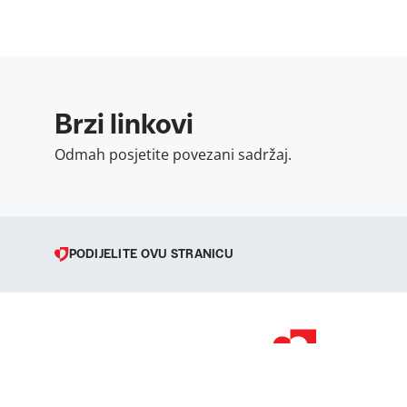
Brzi linkovi
Odmah posjetite povezani sadržaj.
PODIJELITE OVU STRANICU
© 1998 – 2026 
Podravka je regi