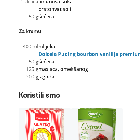
1 žličica
limunova soka
prstohvat soli
50 g
šećera
Za kremu:
400 ml
mlijeka
1
Dolcela Puding bourbon vanilija premiu
50 g
šećera
125 g
maslaca, omekšanog
200 g
jagoda
Koristili smo