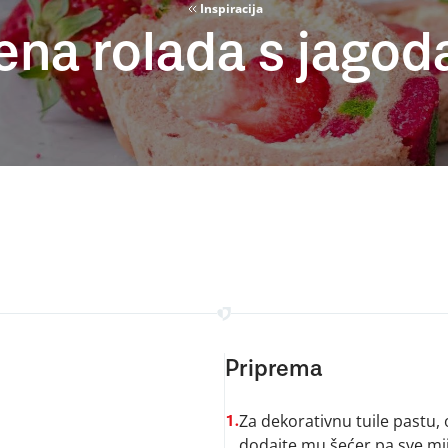
Inspiracija
ena rolada s jago
Priprema
Za dekorativnu tuile pastu,
1.
dodajte mu šećer pa sve mi