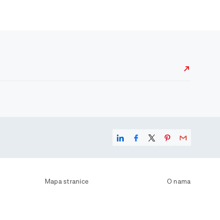
Mapa stranice
O nama
Uvjeti korištenja
Kontaktirajte nas
Zaštita osobnih podataka
Zaštita privatnosti
Izjava o pristupačnosti
Postavke kolačića
Pravila o korištenju kolačića