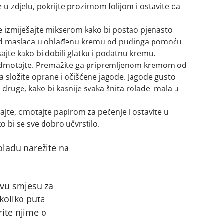
e u zdjelu, pokrijte prozirnom folijom i ostavite da
 izmiješajte mikserom kako bi postao pjenasto
u od maslaca u ohlađenu kremu od pudinga pomoću
ajte kako bi dobili glatku i podatnu kremu.
 odmotajte. Premažite ga pripremljenom kremom od
ma složite oprane i očišćene jagode. Jagode gusto
 druge, kako bi kasnije svaka šnita rolade imala u
ajte, omotajte papirom za pečenje i ostavite u
o bi se sve dobro učvrstilo.
ladu narežite na
svu smjesu za
ekoliko puta
rite njime o