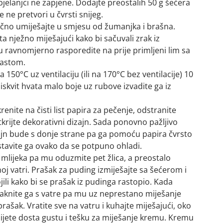
jelanjci ne zapjene. Dodajte preostalih 50 g šećera
e ne pretvori u čvrsti snijeg.
učno umiješajte u smjesu od žumanjka i brašna.
ta nježno miješajući kako bi sačuvali zrak iz
 ravnomjerno rasporedite na prije primljeni lim sa
astom.
a 150°C uz ventilaciju (ili na 170°C bez ventilacije) 10
iskvit hvata malo boje uz rubove izvadite ga iz
renite na čisti list papira za pečenje, odstranite
krijte dekorativni dizajn. Sada ponovno pažljivo
zajn bude s donje strane pa ga pomoću papira čvrsto
Ostavite ga ovako da se potpuno ohladi.
mlijeka pa mu oduzmite pet žlica, a preostalo
noj vatri. Prašak za puding izmiješajte sa šećerom i
jili kako bi se prašak iz pudinga rastopio. Kada
aknite ga s vatre pa mu uz neprestano miješanje
rašak. Vratite sve na vatru i kuhajte miješajući, oko
ijete dosta gustu i tešku za miješanje kremu. Kremu