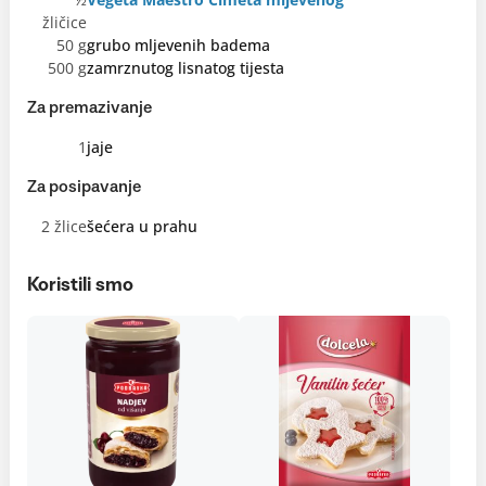
žličice
50 g
grubo mljevenih badema
500 g
zamrznutog lisnatog tijesta
Za premazivanje
1
jaje
Za posipavanje
2 žlice
šećera u prahu
Koristili smo