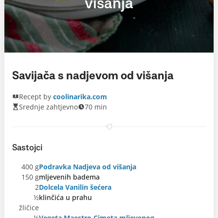
višanja
Savijača s nadjevom od višanja
Recept by
coolinarika.com
Srednje zahtjevno
70 min
Sastojci
400 g
Podravka Nadjeva od višanja
150 g
mljevenih badema
2
Dolcela Vanilin šećera
½
klinčića u prahu
žličice
½
Vegeta Maestro Cimeta mljevenog