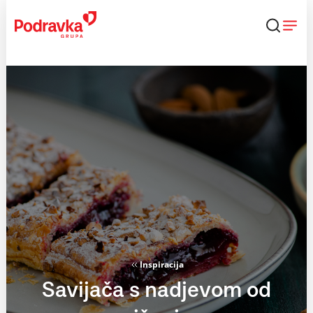
Skip
to
content
Inspiracija
Savijača s nadjevom od