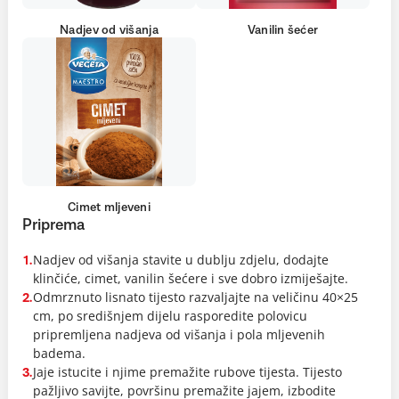
Nadjev od višanja
Vanilin šećer
Cimet mljeveni
Priprema
Nadjev od višanja stavite u dublju zdjelu, dodajte
1.
klinčiće, cimet, vanilin šećere i sve dobro izmiješajte.
Odmrznuto lisnato tijesto razvaljajte na veličinu 40×25
2.
cm, po središnjem dijelu rasporedite polovicu
pripremljena nadjeva od višanja i pola mljevenih
badema.
Jaje istucite i njime premažite rubove tijesta. Tijesto
3.
pažljivo savijte, površinu premažite jajem, izbodite