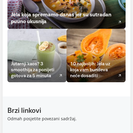
Jela koja spremamo danas jer su sutradan
puuno ukusnija
Jutarnji kaos? 3
10 najboljih: Jela uz
smoothija za ponijeti
koja vam bundeva
gotova za 5 minuta
neće dosaditi
Brzi linkovi
Odmah posjetite povezani sadržaj.