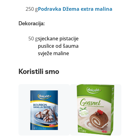
250 g
Podravka Džema extra malina
Dekoracija:
50 g
sjeckane pistacije
puslice od šauma
svježe maline
Koristili smo