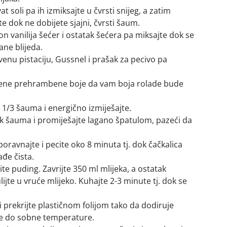
 soli pa ih izmiksajte u čvrsti snijeg, a zatim
te dok ne dobijete sjajni, čvrsti šaum.
vanilija šećer i ostatak šećera pa miksajte dok se
ane blijeda.
venu pistaciju, Gussnel i prašak za pecivo pa
zelene prehrambene boje da vam boja rolade bude
 1/3 šauma i energično izmiješajte.
ak šauma i promiješajte lagano špatulom, pazeći da
poravnajte i pecite oko 8 minuta tj. dok čačkalica
ađe čista.
te puding. Zavrijte 350 ml mlijeka, a ostatak
ijte u vruće mlijeko. Kuhajte 2-3 minute tj. dok se
 i prekrijte plastičnom folijom tako da dodiruje
te do sobne temperature.