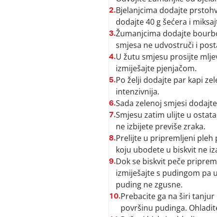
Bjelanjcima dodajte prstohvat
2.
dodajte 40 g šećera i miksaj
Žumanjcima dodajte bourbon 
3.
smjesa ne udvostruči i post
U žutu smjesu prosijte mlje
4.
izmiješajte pjenjačom.
Po želji dodajte par kapi 
5.
intenzivnija.
Sada zelenoj smjesi dodajte
6.
Smjesu zatim ulijte u ostat
7.
ne izbijete previše zraka.
Prelijte u pripremljeni pleh 
8.
koju ubodete u biskvit ne iz
Dok se biskvit peče pripremi
9.
izmiješajte s pudingom pa ul
puding ne zgusne.
Prebacite ga na širi tanjur
10.
površinu pudinga. Ohladi