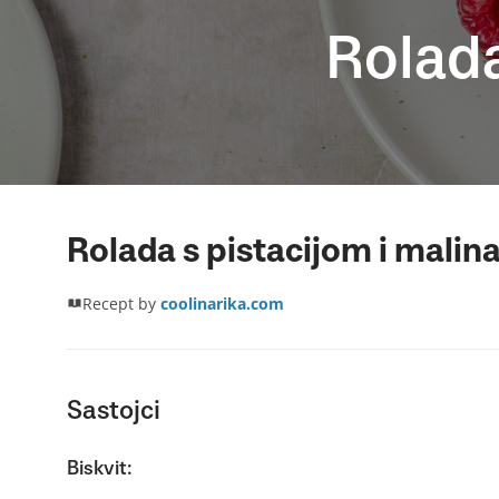
Rolada
Rolada s pistacijom i mali
Recept by
coolinarika.com
Sastojci
Biskvit: