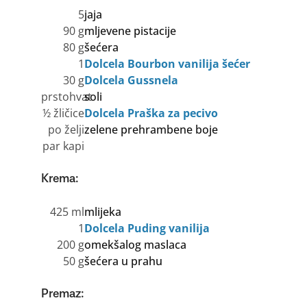
5
jaja
90 g
mljevene pistacije
80 g
šećera
1
Dolcela Bourbon vanilija šećer
30 g
Dolcela Gussnela
prstohvat
soli
½ žličice
Dolcela Praška za pecivo
po želji
zelene prehrambene boje
par kapi
Krema:
425 ml
mlijeka
1
Dolcela Puding vanilija
200 g
omekšalog maslaca
50 g
šećera u prahu
Premaz: