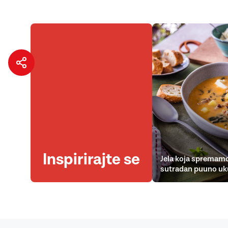
Inspirirajte se
Jela koja spremamo
sutradan puuno uk