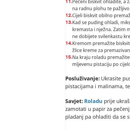
Pečeni biskvit ohladite, a 
11.
na radnu plohu te pažljivo
Cijeli biskvit obilno prem
12.
Kad se puding ohladi, mik
13.
kremasta i nježna. Zatim m
ne dobijete svilenkastu kr
Kremom premažite biskvit,
14.
žlice kreme za premazivanje
Na kraju roladu premažite 
15.
mljevenu pistaciju po cijel
Posluživanje:
Ukrasite pu
pistacijama i malinama, te
Savjet:
Roladu
prije ukra
zamotati u papir za pečenje 
pladanj pa ohladiti da se 