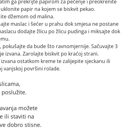
zatim ga prekrijte papirom za pečenje i preokrenite
 uklonite papir na kojem se biskvit pekao.
ažite džemom od malina.
sajte maslac i šećer u prahu dok smjesa ne postane
aslacu dodajte žlicu po žlicu pudinga i miksajte dok
emu.
 pokušajte da bude što ravnomjernije. Sačuvajte 3
 izvana. Zarolajte biskvit po kraćoj strani.
izvana ostatkom kreme te zalijepite sjeckanu ili
oj vanjskoj površini rolade.
slicama,
 poslužite.
šavanja možete
ili staviti na
sve dobro stisne.