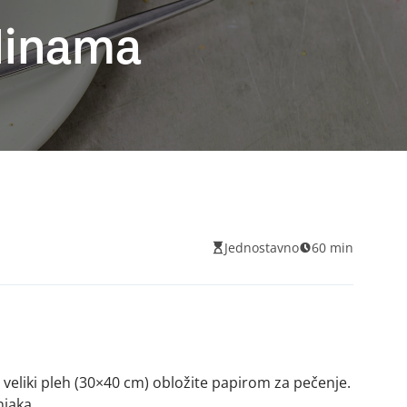
alinama
Jednostavno
60 min
 veliki pleh (30×40 cm) obložite papirom za pečenje.
jaka.