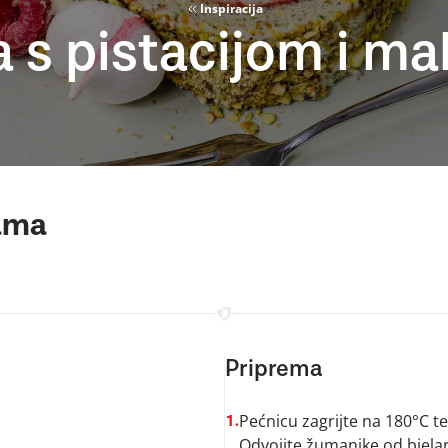
Inspiracija
 s pistacijom i m
nama
Priprema
Pećnicu zagrijte na 180°C te
1.
Odvojite žumanjke od bjelan