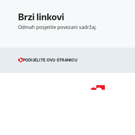
Brzi linkovi
Odmah posjetite povezani sadržaj.
PODIJELITE OVU STRANICU
© 1998 – 2026 
Podravka je regi