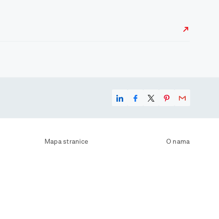
Mapa stranice
O nama
Uvjeti korištenja
Kontaktirajte nas
Zaštita osobnih podataka
Zaštita privatnosti
Izjava o pristupačnosti
Postavke kolačića
Pravila o korištenju kolačića